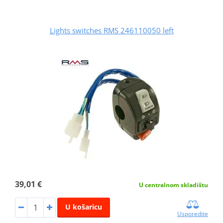
Lights switches RMS 246110050 left
39,01 €
U centralnom skladištu
U košaricu
Usporedite