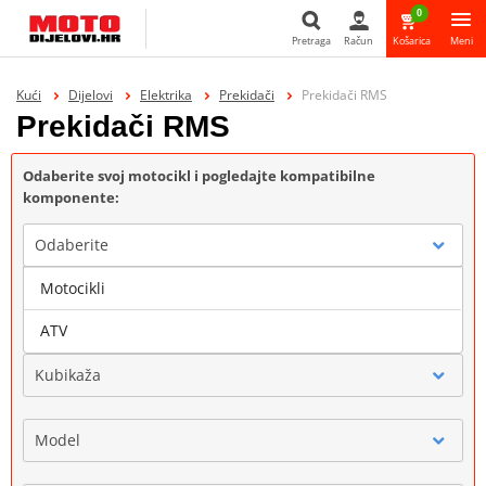
0
Pretraga
Račun
Košarica
Meni
Pretraga
Kući
Dijelovi
Elektrika
Prekidači
Prekidači RMS
Prekidači RMS
Odaberite svoj motocikl i pogledajte kompatibilne
komponente:
Odaberite
Motocikli
Marka
ATV
Kubikaža
Model