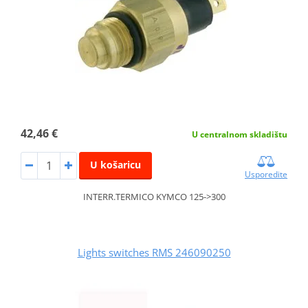
42,46 €
U centralnom skladištu
U košaricu
Usporedite
INTERR.TERMICO KYMCO 125->300
Lights switches RMS 246090250