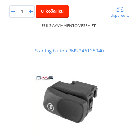
U košaricu
Usporedite
PULS.AVVIAMENTO VESPA ET4
Starting button RMS 246135040