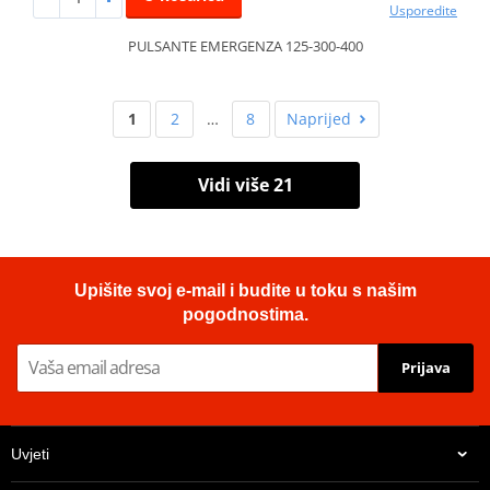
Usporedite
PULSANTE EMERGENZA 125-300-400
1
2
…
8
Naprijed
Vidi više 21
Upišite svoj e-mail i budite u toku s našim
pogodnostima.
Prijava
Uvjeti