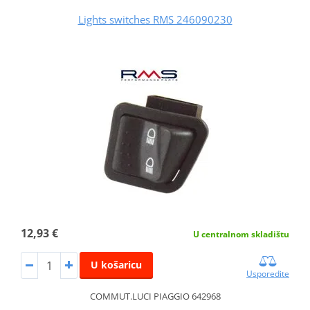
Lights switches RMS 246090230
12,93 €
U centralnom skladištu
U košaricu
Usporedite
COMMUT.LUCI PIAGGIO 642968