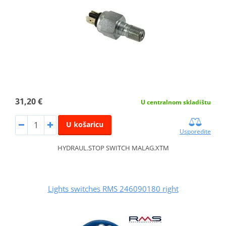
31,20 €
U centralnom skladištu
U košaricu
Usporedite
HYDRAUL.STOP SWITCH MALAG.XTM
Lights switches RMS 246090180 right