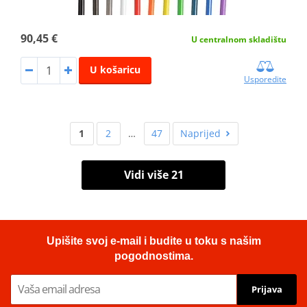
90,45 €
U centralnom skladištu
U košaricu
Usporedite
1
2
…
47
Naprijed
Vidi više 21
Upišite svoj e-mail i budite u toku s našim
pogodnostima.
Prijava