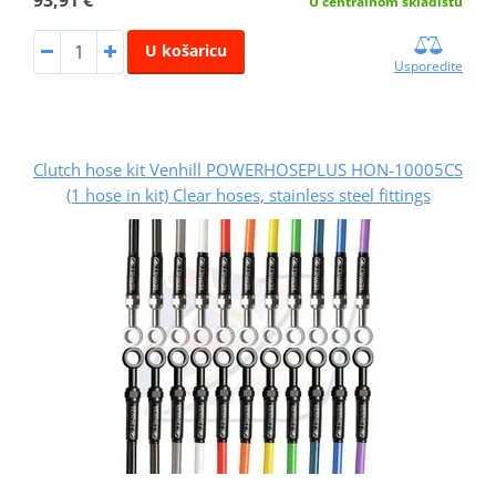
93,91 €
U centralnom skladištu
U košaricu
Usporedite
Clutch hose kit Venhill POWERHOSEPLUS HON-10005CS
(1 hose in kit) Clear hoses, stainless steel fittings