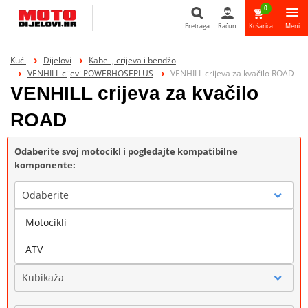
0
Pretraga
Račun
Košarica
Meni
Pretraga
Kući
Dijelovi
Kabeli, crijeva i bendžo
VENHILL cijevi POWERHOSEPLUS
VENHILL crijeva za kvačilo ROAD
VENHILL crijeva za kvačilo
ROAD
Odaberite svoj motocikl i pogledajte kompatibilne
komponente:
Odaberite
Motocikli
Marka
ATV
Kubikaža