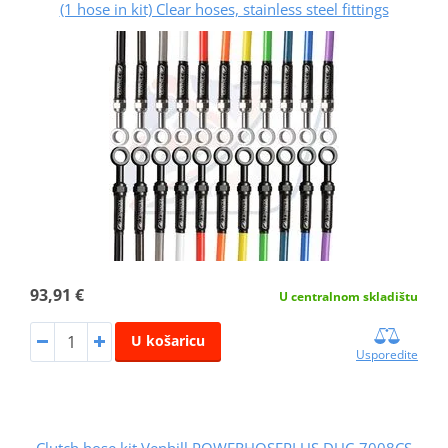
(1 hose in kit) Clear hoses, stainless steel fittings
93,91 €
U centralnom skladištu
U košaricu
Usporedite
Clutch hose kit Venhill POWERHOSEPLUS DUC-7008CS