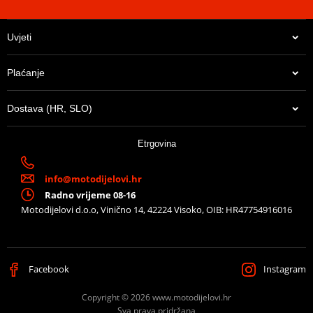
Uvjeti
Plaćanje
Dostava (HR, SLO)
Etrgovina
info@motodijelovi.hr
Radno vrijeme 08-16
Motodijelovi d.o.o, Vinično 14, 42224 Visoko, OIB: HR47754916016
Facebook
Instagram
Copyright © 2026 www.motodijelovi.hr
Sva prava pridržana