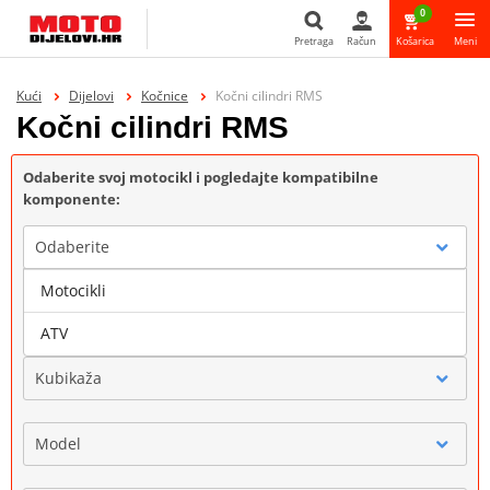
0
Pretraga
Račun
Košarica
Meni
Pretraga
Kući
Dijelovi
Kočnice
Kočni cilindri RMS
Kočni cilindri RMS
Odaberite svoj motocikl i pogledajte kompatibilne
komponente:
Odaberite
Motocikli
Marka
ATV
Kubikaža
Model