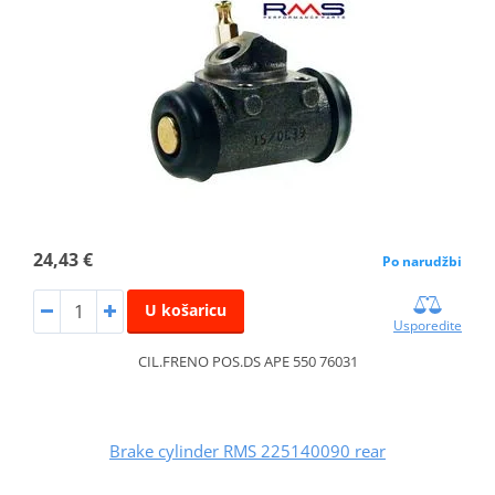
24,43 €
Po narudžbi
U košaricu
Usporedite
CIL.FRENO POS.DS APE 550 76031
Brake cylinder RMS 225140090 rear