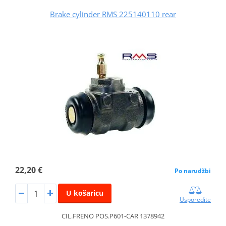
Brake cylinder RMS 225140110 rear
22,20 €
Po narudžbi
U košaricu
Usporedite
CIL.FRENO POS.P601-CAR 1378942