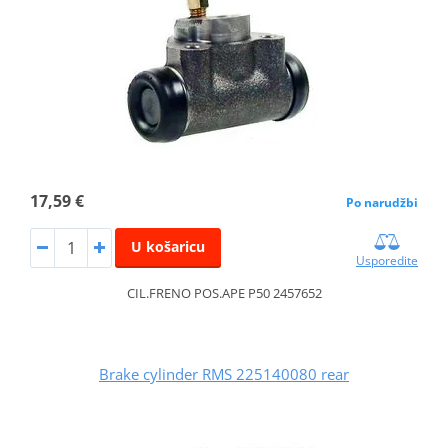
17,59 €
Po narudžbi
U košaricu
Usporedite
CIL.FRENO POS.APE P50 2457652
Brake cylinder RMS 225140080 rear