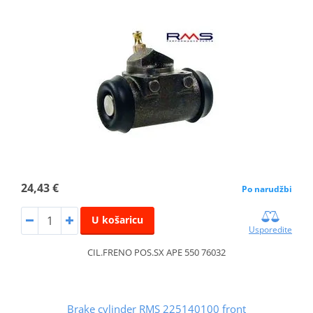
24,43 €
Po narudžbi
U košaricu
Usporedite
CIL.FRENO POS.SX APE 550 76032
Brake cylinder RMS 225140100 front