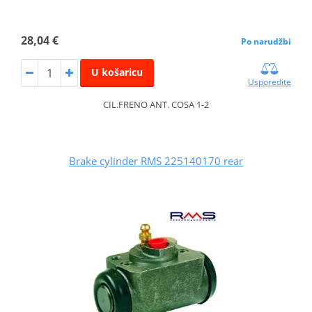
28,04 €
Po narudžbi
U košaricu
Usporedite
CIL.FRENO ANT. COSA 1-2
Brake cylinder RMS 225140170 rear