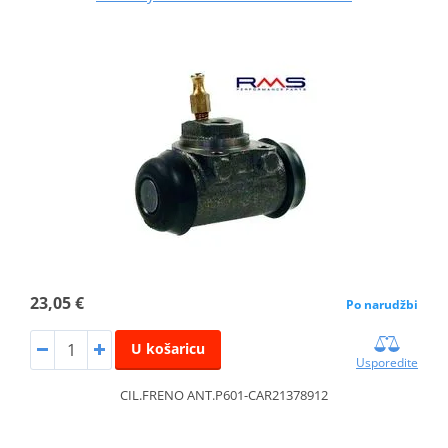
23,05 €
Po narudžbi
U košaricu
Usporedite
CIL.FRENO ANT.P601-CAR21378912