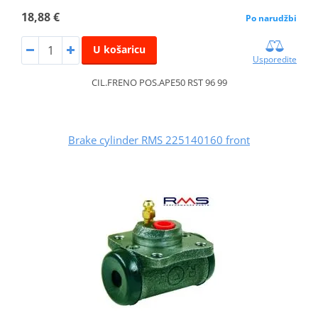
18,88 €
Po narudžbi
U košaricu
Usporedite
CIL.FRENO POS.APE50 RST 96 99
Brake cylinder RMS 225140160 front