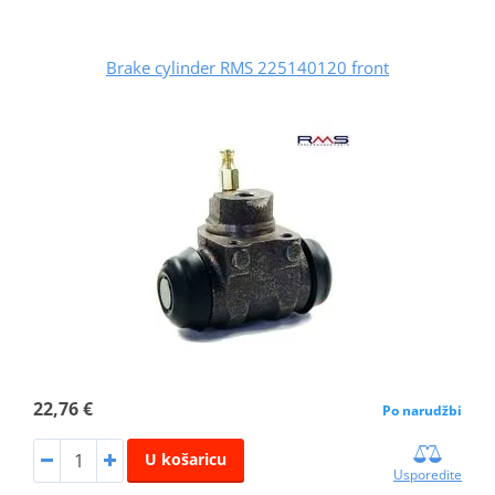
Brake cylinder RMS 225140120 front
22,76 €
Po narudžbi
U košaricu
Usporedite