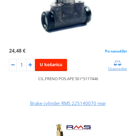
24,48 €
Po narudžbi
U košaricu
Usporedite
CIL.FRENO POS.APE 50 I°S117446
Brake cylinder RMS 225140070 rear