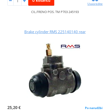
U košaricu
Usporedite
CIL.FRENO POS. TM P703 245193
Brake cylinder RMS 225140140 rear
25,20 €
Po narudžbi