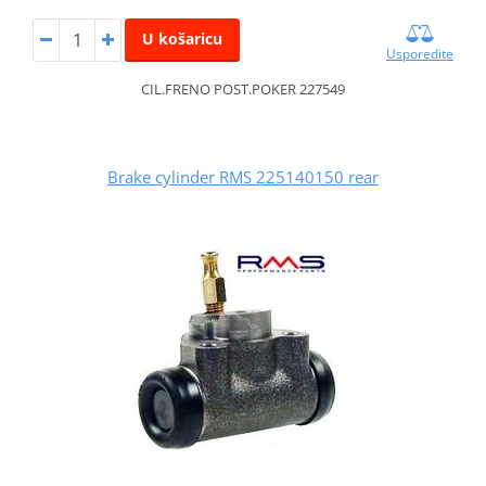
U košaricu
Usporedite
CIL.FRENO POST.POKER 227549
Brake cylinder RMS 225140150 rear