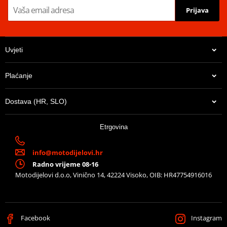
Prijava
Uvjeti
Plaćanje
Dostava (HR, SLO)
Etrgovina
info@motodijelovi.hr
Radno vrijeme 08-16
Motodijelovi d.o.o, Vinično 14, 42224 Visoko, OIB: HR47754916016
Facebook
Instagram