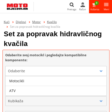
0
Pretraga
Račun
Košarica
Meni
Pretraga
Kući
Dijelovi
Motor
Kvačilo
Set za popravak hidravličnog kvačila
Set za popravak hidravličnog
kvačila
Odaberite svoj motocikl i pogledajte kompatibilne
komponente:
Odaberite
Motocikli
Marka
ATV
Kubikaža