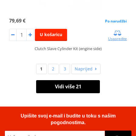
79,69 €
Po narudžbi
U košaricu
Usporedite
Clutch Slave Cylinder Kit (engine side)
1
2
3
Naprijed
Vidi više 21
Upišite svoj e-mail i budite u toku s našim
pogodnostima.