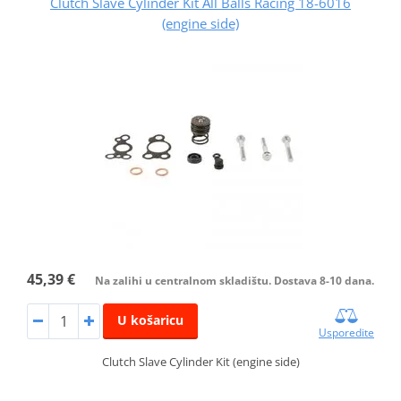
Clutch Slave Cylinder Kit All Balls Racing 18-6016
(engine side)
45,39 €
Na zalihi u centralnom skladištu. Dostava 8-10 dana.
U košaricu
Usporedite
Clutch Slave Cylinder Kit (engine side)