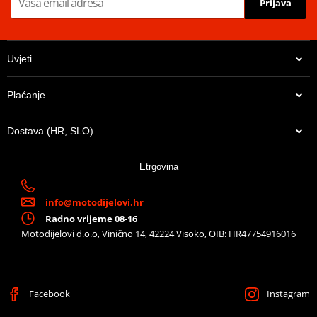
Prijava
Uvjeti
Plaćanje
Dostava (HR, SLO)
Etrgovina
info@motodijelovi.hr
Radno vrijeme 08-16
Motodijelovi d.o.o, Vinično 14, 42224 Visoko, OIB: HR47754916016
Facebook
Instagram