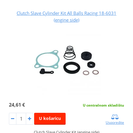
Clutch Slave Cylinder Kit All Balls Racing 18-6031
(engine side)
24,61 €
U centralnom skladištu
U košaricu
Usporedite
Clutch Slave Cylinder Kit (engine side)