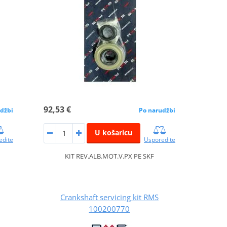
92,53 €
džbi
Po narudžbi
U košaricu
edite
Usporedite
KIT REV.ALB.MOT.V.PX PE SKF
Crankshaft servicing kit RMS
100200770