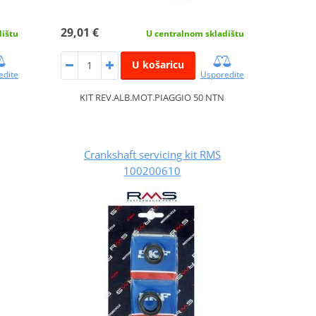
29,01 €
dištu
U centralnom skladištu
U košaricu
edite
Usporedite
KIT REV.ALB.MOT.PIAGGIO 50 NTN
Crankshaft servicing kit RMS
100200610