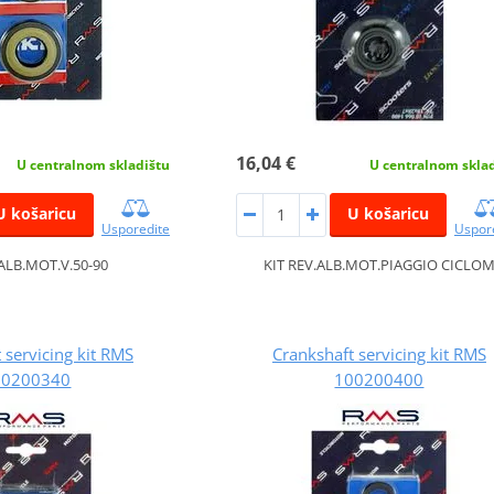
16,04 €
U centralnom skladištu
U centralnom skla
U košaricu
U košaricu
Usporedite
Uspor
.ALB.MOT.V.50-90
KIT REV.ALB.MOT.PIAGGIO CICLO
 servicing kit RMS
Crankshaft servicing kit RMS
00200340
100200400