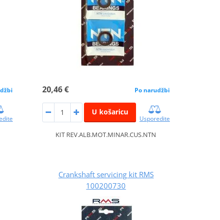
20,46 €
džbi
Po narudžbi
U košaricu
edite
Usporedite
KIT REV.ALB.MOT.MINAR.CUS.NTN
Crankshaft servicing kit RMS
100200730