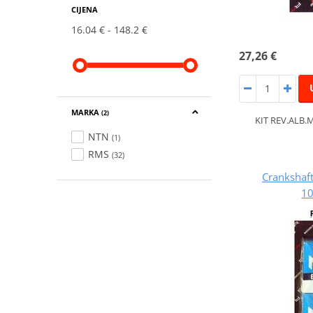
CIJENA
16.04 €
148.2 €
27,26 €
MARKA
(2)
KIT REV.ALB
NTN
(1)
RMS
(32)
Crankshaft
1