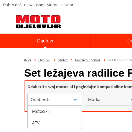
Dobro došli na webshop Motodijelovi.hr
Dijelovi
D
Kući
Dijelovi
Motor
Radilica i pribor
Set ležajeva r
Set ležajeva radilice
Odaberite svoj motocikl i pogledajte kompatibilne k
Odaberite
Marka
Motocikli
ATV