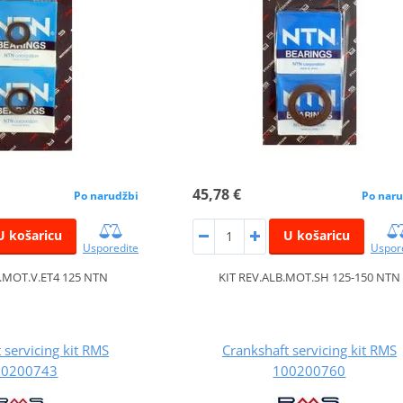
45,78 €
Po narudžbi
Po naru
U košaricu
U košaricu
Usporedite
Uspor
B.MOT.V.ET4 125 NTN
KIT REV.ALB.MOT.SH 125-150 NTN
 servicing kit RMS
Crankshaft servicing kit RMS
00200743
100200760