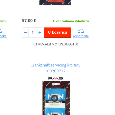
57,00 €
dištu
U centralnom skladištu
U košaricu
edite
Usporedite
KIT REV.ALB.MOT.PEUGEOT50
Crankshaft servicing kit RMS
100200712