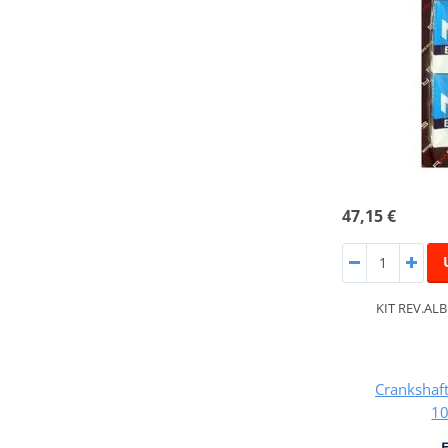
47,15 €
KIT REV.AL
Crankshaft
1