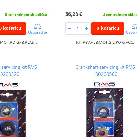
56,28 €
U centralnom skladištu
U centralnom skla
U košaricu
U košaricu
Usporedite
Uspor
B.MOT.PO.GAB.PLAST.
KIT REV.ALB.MOT.GIL.PO G.ACC.
 servicing kit RMS
Crankshaft servicing kit RMS
00200320
100200560