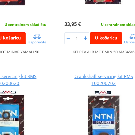
33,95 €
U centralnom skladištu
U centralnom skla
U košaricu
U košaricu
Usporedite
Uspor
.MOT.MINAR.YAMAH.50
KIT REV.ALB.MOT.MIN.50 AM345/6
 servicing kit RMS
Crankshaft servicing kit RMS
00200620
100200702