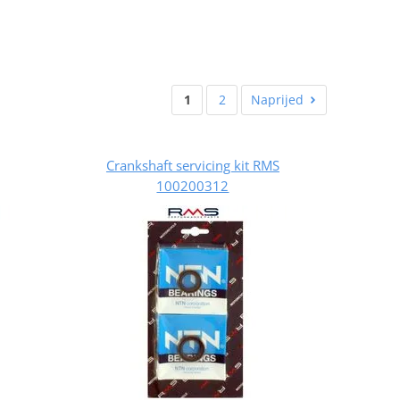
1
2
Naprijed
Crankshaft servicing kit RMS
100200312