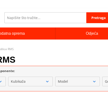
Pretraga
odatna oprema
Odjeća
adilice RMS
 RMS
omponente:
Kubikaža
Model
G