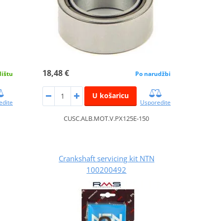
18,48 €
dištu
Po narudžbi
U košaricu
edite
Usporedite
M
CUSC.ALB.MOT.V.PX125E-150
Crankshaft servicing kit NTN
100200492