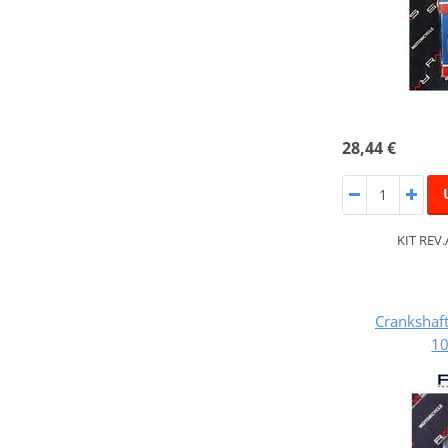
28,44 €
KIT REV
Crankshaft
1