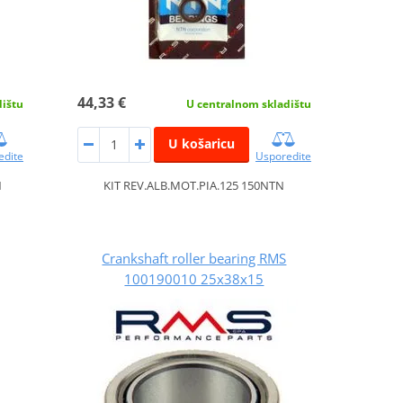
44,33 €
dištu
U centralnom skladištu
U košaricu
edite
Usporedite
N
KIT REV.ALB.MOT.PIA.125 150NTN
Crankshaft roller bearing RMS
100190010 25x38x15