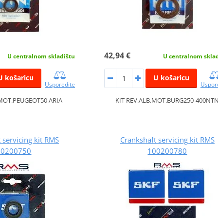
42,94 €
U centralnom skladištu
U centralnom skla
U košaricu
U košaricu
Usporedite
Uspor
.MOT.PEUGEOT50 ARIA
KIT REV.ALB.MOT.BURG250-400NT
 servicing kit RMS
Crankshaft servicing kit RMS
00200750
100200780