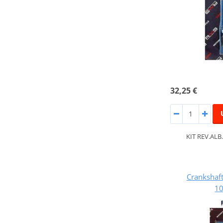
32,25 €
KIT REV.AL
Crankshaft
1