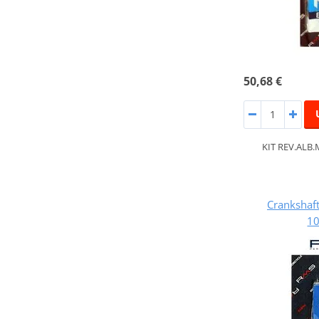
50,68 €
KIT REV.ALB
Crankshaft
1