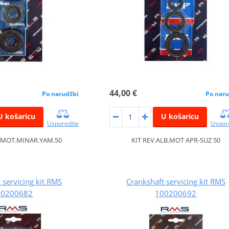
44,00 €
Po narudžbi
Po naru
U košaricu
U košaricu
Usporedite
Uspor
B.MOT.MINAR.YAM.50
KIT REV.ALB.MOT APR-SUZ 50
 servicing kit RMS
Crankshaft servicing kit RMS
00200682
100200692