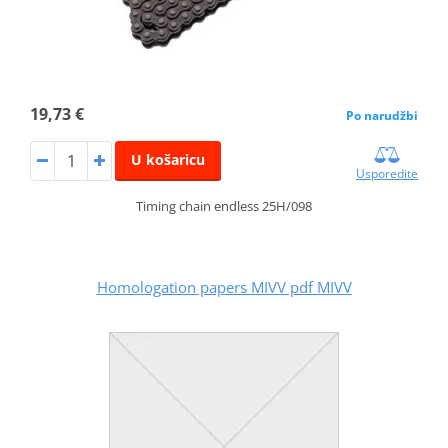
19,73 €
Po narudžbi
U košaricu
Usporedite
Timing chain endless 25H/098
Homologation papers MIVV pdf MIVV