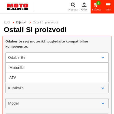
0
Pretraga
Račun
Košarica
Meni
Pretraga
Kući
Dijelovi
Ostali SI proizvodi
Ostali SI proizvodi
Odaberite svoj motocikl i pogledajte kompatibilne
komponente:
Odaberite
Motocikli
Marka
ATV
Kubikaža
Model