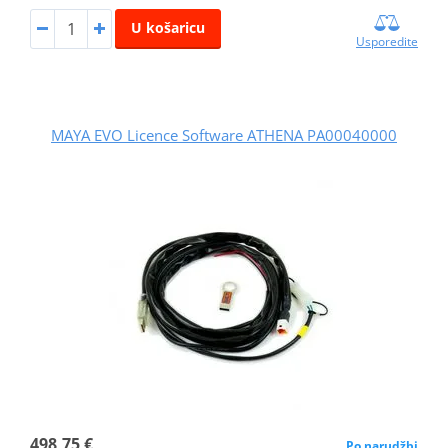
U košaricu
Usporedite
MAYA EVO Licence Software ATHENA PA00040000
498,75 €
Po narudžbi