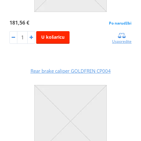
181,56 €
Po narudžbi
U košaricu
Usporedite
Rear brake caliper GOLDFREN CP004