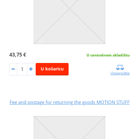
43,75 €
U centralnom skladištu
U košaricu
Usporedite
Fee and postage for returning the goods MOTION STUFF