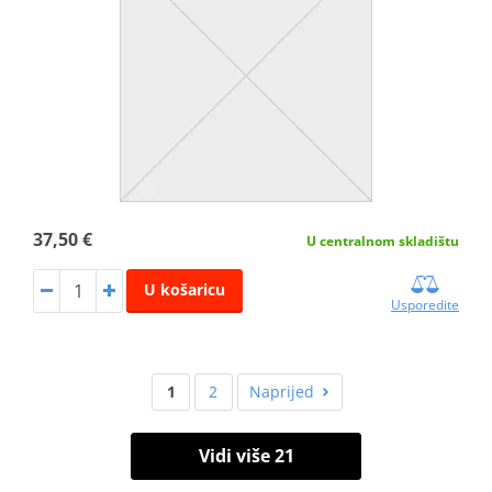
37,50 €
U centralnom skladištu
U košaricu
Usporedite
1
2
Naprijed
Vidi više 21