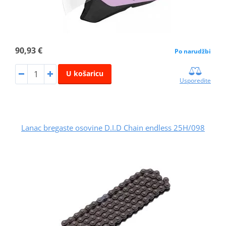
90,93 €
Po narudžbi
U košaricu
Usporedite
Lanac bregaste osovine D.I.D Chain endless 25H/098