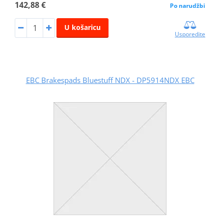
142,88 €
Po narudžbi
U košaricu
Usporedite
EBC Brakespads Bluestuff NDX - DP5914NDX EBC