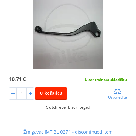
10,71 €
U centralnom skladištu
U košaricu
Usporedite
Clutch lever black forged
Žmigavac JMT BL 0271 - discontinued item