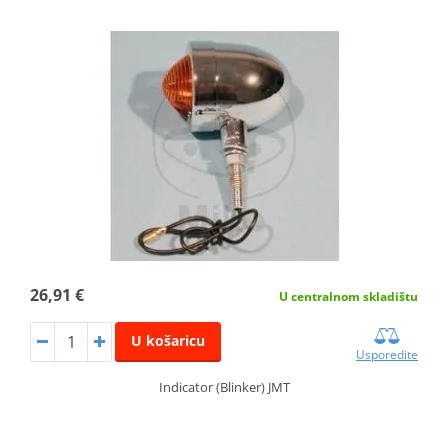
26,91 €
U centralnom skladištu
U košaricu
Usporedite
Indicator (Blinker) JMT