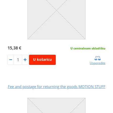
15,38 €
U centralnom skladištu
U košaricu
Usporedite
Fee and postage for returning the goods MOTION STUFF