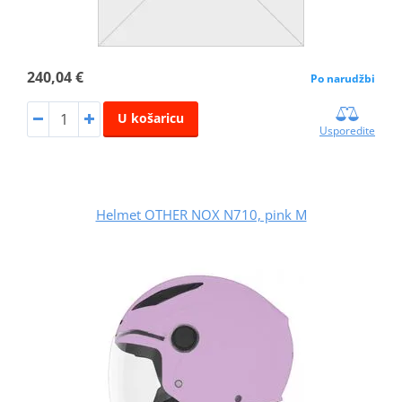
240,04 €
Po narudžbi
U košaricu
Usporedite
Helmet OTHER NOX N710, pink M