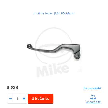
Clutch lever JMT PS 6863
5,90 €
Po narudžbi
U košaricu
Usporedite