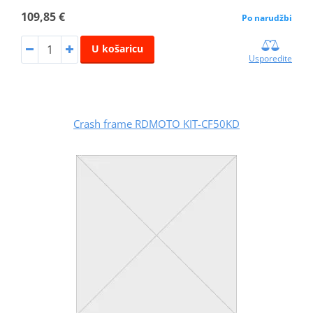
109,85 €
Po narudžbi
U košaricu
Usporedite
Crash frame RDMOTO KIT-CF50KD