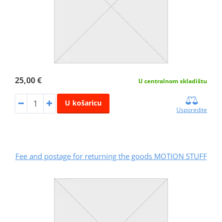
25,00 €
U centralnom skladištu
U košaricu
Usporedite
Fee and postage for returning the goods MOTION STUFF