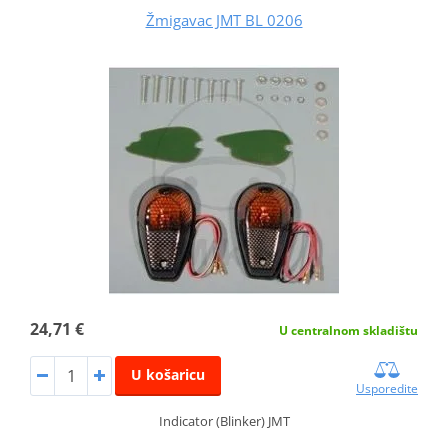
Žmigavac JMT BL 0206
24,71 €
U centralnom skladištu
U košaricu
Usporedite
Indicator (Blinker) JMT