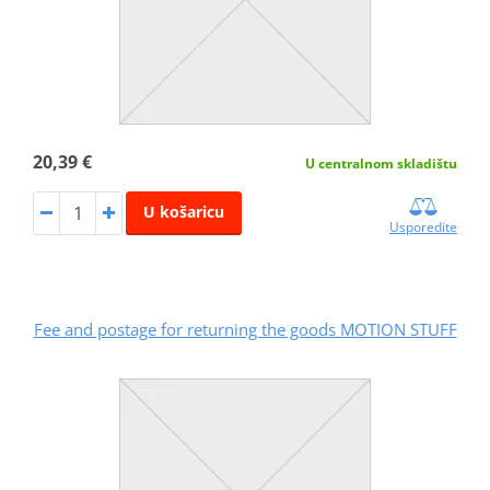
20,39 €
U centralnom skladištu
U košaricu
Usporedite
Fee and postage for returning the goods MOTION STUFF