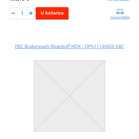
U košaricu
Usporedite
EBC Brakespads Bluestuff NDX - DP51118NDX EBC