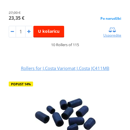
27,00 €
23,35 €
Po narudžbi
U košaricu
Usporedite
10 Rollers of 115
Rollers for J.Costa Variomat J.Costa JC411MB
POPUST 14%