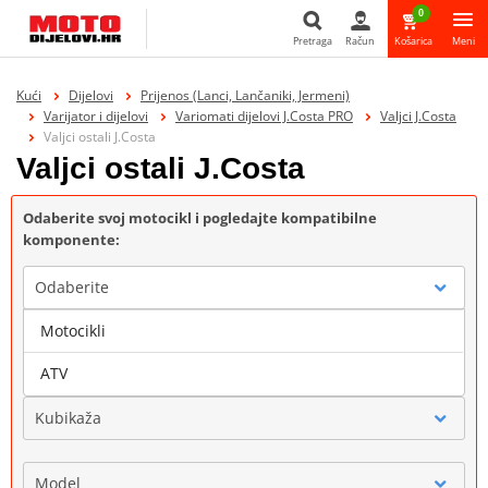
0
Pretraga
Račun
Košarica
Meni
Pretraga
Kući
Dijelovi
Prijenos (Lanci, Lančaniki, Jermeni)
Varijator i dijelovi
Variomati dijelovi J.Costa PRO
Valjci J.Costa
Valjci ostali J.Costa
Valjci ostali J.Costa
Odaberite svoj motocikl i pogledajte kompatibilne
komponente:
Odaberite
Motocikli
Marka
ATV
Kubikaža
Model