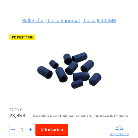
Rollers for J.Costa Variomat J.Costa JC405MB
POPUST 14%
27,00 €
23,35 €
Na zalihi u centralnom skladištu. Dostava 8-10 dana.
U košaricu
Usporedite