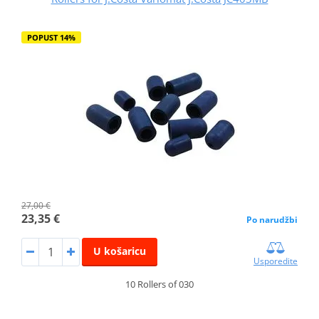
POPUST 14%
27,00 €
23,35 €
Po narudžbi
U košaricu
Usporedite
10 Rollers of 030