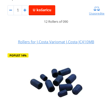
U košaricu
Usporedite
12 Rollers of 090
Rollers for J.Costa Variomat J.Costa JC410MB
POPUST 14%