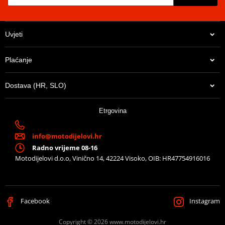
Uvjeti
Plaćanje
Dostava (HR, SLO)
Etrgovina
info@motodijelovi.hr
Radno vrijeme 08-16
Motodijelovi d.o.o, Vinično 14, 42224 Visoko, OIB: HR47754916016
Facebook
Instagram
Copyright © 2026 www.motodijelovi.hr