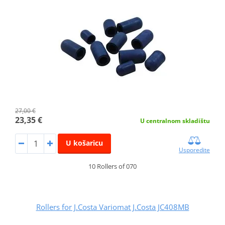
27,00 €
23,35 €
U centralnom skladištu
U košaricu
Usporedite
10 Rollers of 070
Rollers for J.Costa Variomat J.Costa JC408MB