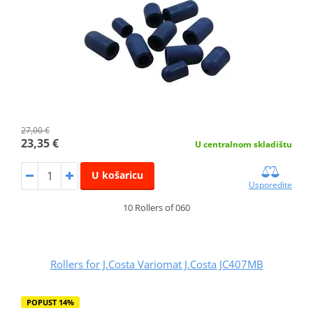
27,00 €
23,35 €
U centralnom skladištu
U košaricu
Usporedite
10 Rollers of 060
Rollers for J.Costa Variomat J.Costa JC407MB
POPUST 14%