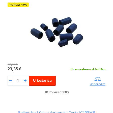
POPUST 14%
27,00 €
23,35 €
U centralnom skladištu
U košaricu
Usporedite
10 Rollers of 080
Rollers for J.Costa Variomat J.Costa JC403MB