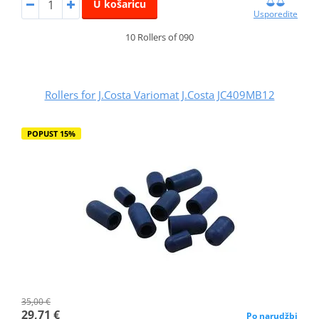
U košaricu
Usporedite
10 Rollers of 090
Rollers for J.Costa Variomat J.Costa JC409MB12
POPUST 15%
35,00 €
29,71 €
Po narudžbi