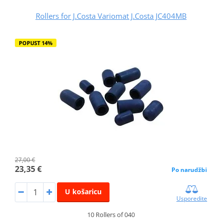
Rollers for J.Costa Variomat J.Costa JC404MB
POPUST 14%
27,00 €
23,35 €
Po narudžbi
U košaricu
Usporedite
10 Rollers of 040