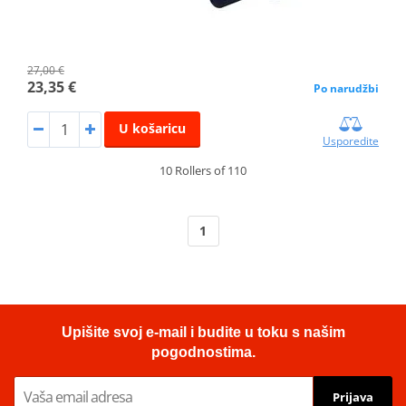
27,00 €
23,35 €
Po narudžbi
U košaricu
Usporedite
10 Rollers of 110
1
Upišite svoj e-mail i budite u toku s našim
pogodnostima.
Prijava