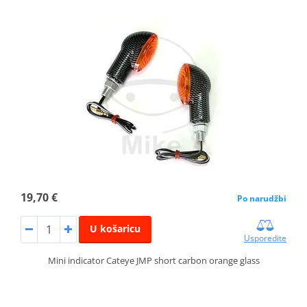
19,70 €
Po narudžbi
U košaricu
Usporedite
Mini indicator Cateye JMP short carbon orange glass