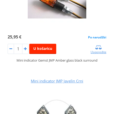
25,95 €
Po narudžbi
U košaricu
Usporedite
Mini indicator Gemst JMP Amber glass black surround
Mini indicator JMP Javelin Crni