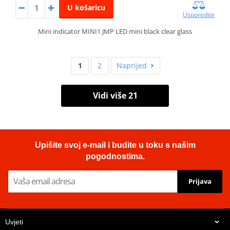
U košaricu
Usporedite
Mini indicator MINI1 JMP LED mini black clear glass
1
2
Naprijed
Vidi više 21
Upišite svoj e-mail i budite u toku s našim
pogodnostima.
Prijava
Uvjeti