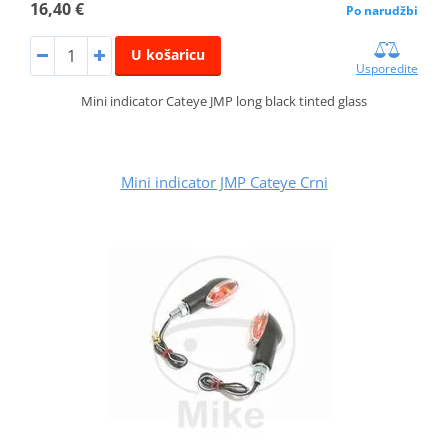
16,40 €
Po narudžbi
U košaricu
Usporedite
Mini indicator Cateye JMP long black tinted glass
Mini indicator JMP Cateye Crni