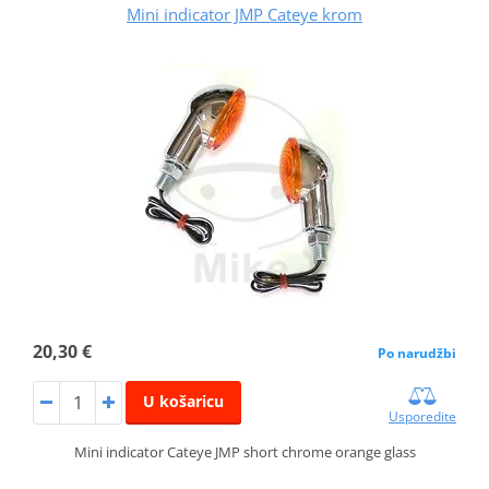
Mini indicator JMP Cateye krom
20,30 €
Po narudžbi
U košaricu
Usporedite
Mini indicator Cateye JMP short chrome orange glass