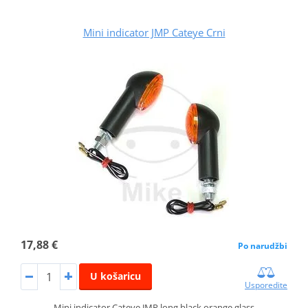
Mini indicator JMP Cateye Crni
17,88 €
Po narudžbi
U košaricu
Usporedite
Mini indicator Cateye JMP long black orange glass