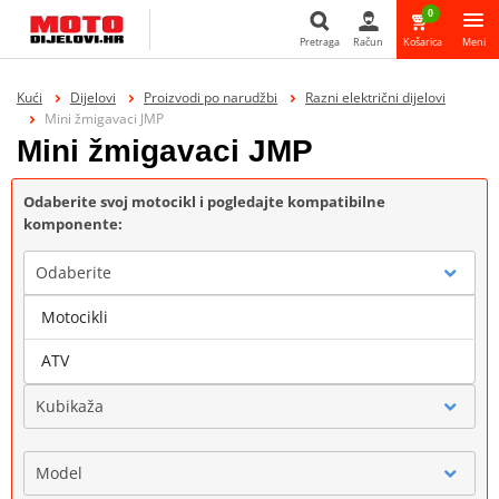
0
Pretraga
Račun
Košarica
Meni
Pretraga
Kući
Dijelovi
Proizvodi po narudžbi
Razni električni dijelovi
Mini žmigavaci JMP
Mini žmigavaci JMP
Odaberite svoj motocikl i pogledajte kompatibilne
komponente:
Odaberite
Motocikli
Marka
ATV
Kubikaža
Model