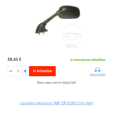
58,43 €
U centralnom skladištu
U košaricu
Usporedite
Rear view mirror black left
Uzvratni retrovizor JMP ZR 0280 Crni right