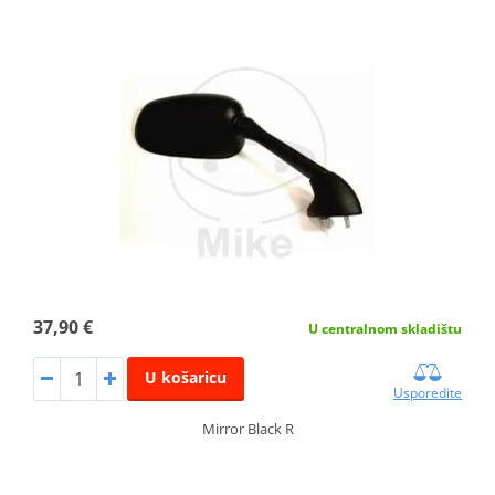
37,90 €
U centralnom skladištu
U košaricu
Usporedite
Mirror Black R