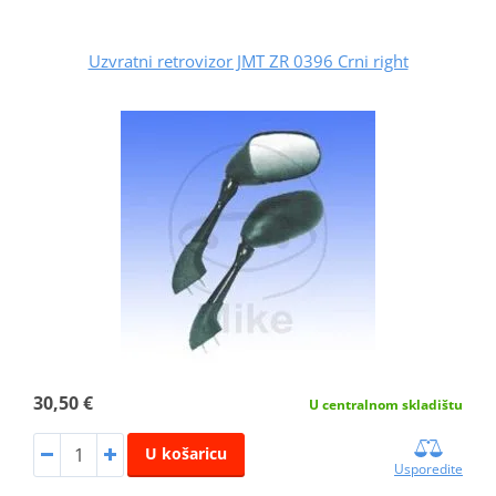
Uzvratni retrovizor JMT ZR 0396 Crni right
30,50 €
U centralnom skladištu
U košaricu
Usporedite