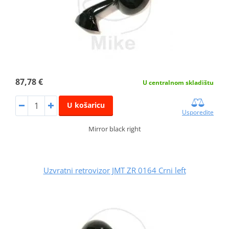
87,78 €
U centralnom skladištu
U košaricu
Usporedite
Mirror black right
Uzvratni retrovizor JMT ZR 0164 Crni left