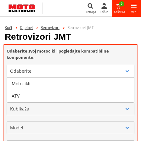
0
Pretraga
Račun
Košarica
Meni
Pretraga
Kući
Dijelovi
Retrovizori
Retrovizori JMT
Retrovizori JMT
Odaberite svoj motocikl i pogledajte kompatibilne
komponente:
Odaberite
Motocikli
Marka
ATV
Kubikaža
Model