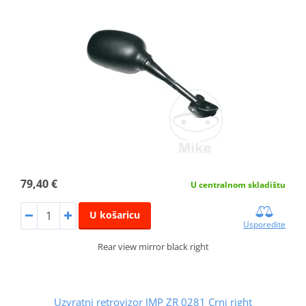
79,40 €
U centralnom skladištu
U košaricu
Usporedite
Rear view mirror black right
Uzvratni retrovizor JMP ZR 0281 Crni right