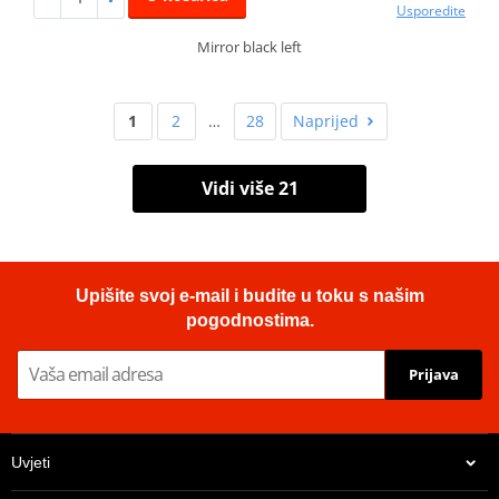
Usporedite
Mirror black left
1
2
…
28
Naprijed
Vidi više 21
Upišite svoj e-mail i budite u toku s našim
pogodnostima.
Prijava
Uvjeti