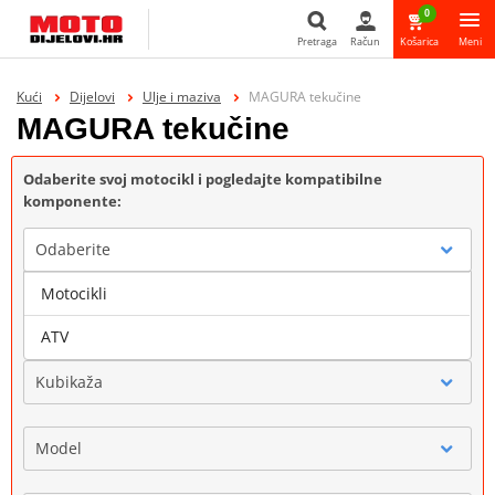
0
Pretraga
Račun
Košarica
Meni
Pretraga
Kući
Dijelovi
Ulje i maziva
MAGURA tekučine
MAGURA tekučine
Odaberite svoj motocikl i pogledajte kompatibilne
komponente:
Odaberite
Motocikli
Marka
ATV
Kubikaža
Model