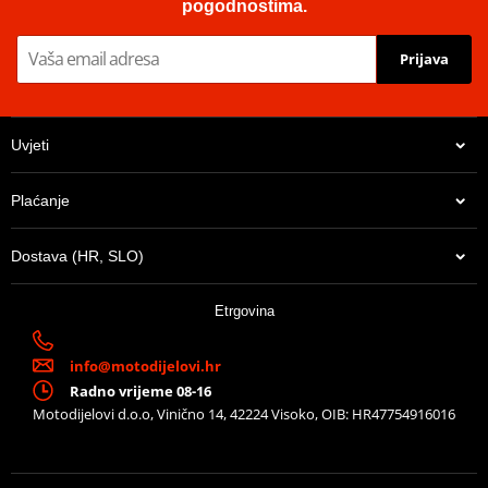
pogodnostima.
Prijava
Uvjeti
Plaćanje
Dostava (HR, SLO)
Etrgovina
info@motodijelovi.hr
Radno vrijeme 08-16
Motodijelovi d.o.o, Vinično 14, 42224 Visoko, OIB: HR47754916016