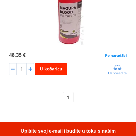
48,35 €
Po narudžbi
U košaricu
Usporedite
1
Upišite svoj e-mail i budite u toku s našim