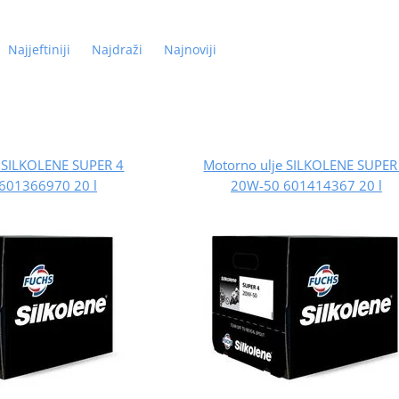
Najjeftiniji
Najdraži
Najnoviji
e SILKOLENE SUPER 4
Motorno ulje SILKOLENE SUPER
601366970 20 l
20W-50 601414367 20 l