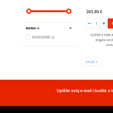
263,80 €
MARKA
(1)
SUPER 4 10W-40
SILKOLENE
(2)
engine oil 
moto
Iznad
Upišite svoj e-mail i budite 