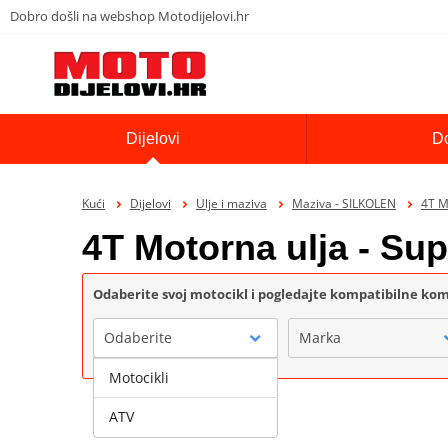
Dobro došli na webshop Motodijelovi.hr
Dijelovi
D
Kući
Dijelovi
Ulje i maziva
Maziva - SILKOLEN
4T M
4T Motorna ulja - Su
Odaberite svoj motocikl i pogledajte kompatibilne k
Odaberite
Marka
Motocikli
ATV