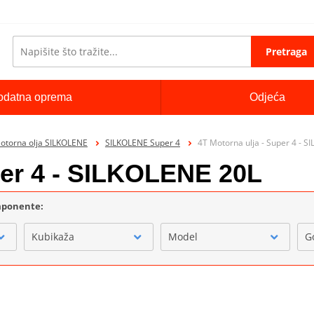
Pretraga
odatna oprema
Odjeća
otorna olja SILKOLENE
SILKOLENE Super 4
4T Motorna ulja - Super 4 - 
per 4 - SILKOLENE 20L
omponente:
Kubikaža
Model
G