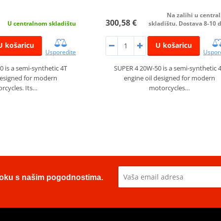
Na zalihi u centr
300,58 €
U centralnom skladištu
skladištu. Dostava 8-10 
U košaricu
U košaricu
Usporedite
Uspor
 is a semi-synthetic 4T
SUPER 4 20W-50 is a semi-synthetic 
designed for modern
engine oil designed for modern
rcycles. Its…
motorcycles…
u toku s našim pogodnostima.