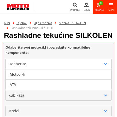
0
Pretraga
Račun
Košarica
Meni
Pretraga
Kući
Dijelovi
Ulje i maziva
Maziva - SILKOLEN
Rashladne tekućine SILKOLEN
Rashladne tekućine SILKOLEN
Odaberite svoj motocikl i pogledajte kompatibilne
komponente:
Odaberite
Motocikli
Marka
ATV
Kubikaža
Model