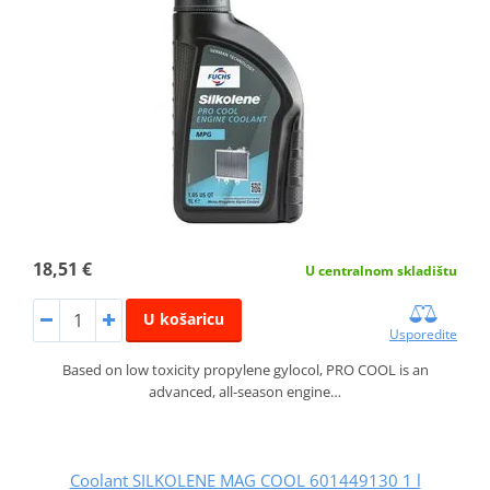
18,51 €
U centralnom skladištu
U košaricu
Usporedite
Based on low toxicity propylene gylocol, PRO COOL is an
advanced, all-season engine…
Coolant SILKOLENE MAG COOL 601449130 1 l