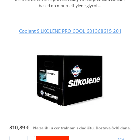
based on mono-ethylene glycol …
Coolant SILKOLENE PRO COOL 601368615 20 l
310,89 €
Na zalihi u centralnom skladištu. Dostava 8-10 dana.