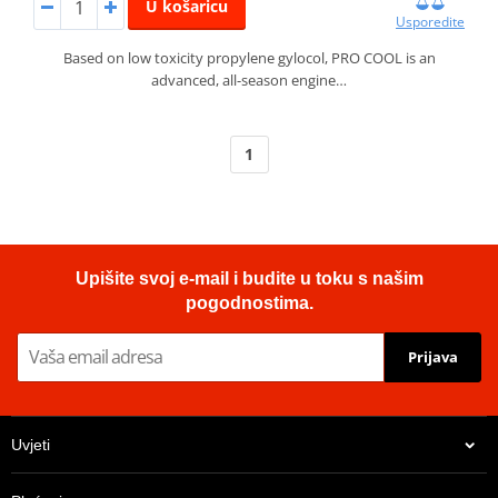
U košaricu
Usporedite
Based on low toxicity propylene gylocol, PRO COOL is an
advanced, all-season engine…
1
Upišite svoj e-mail i budite u toku s našim
pogodnostima.
Prijava
Uvjeti