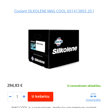
Coolant SILKOLENE MAG COOL 601413865 20 l
294,83 €
U centralnom skladištu
U košaricu
Usporedite
MAG COOL is a race-proven, ready-to-use premium coolant