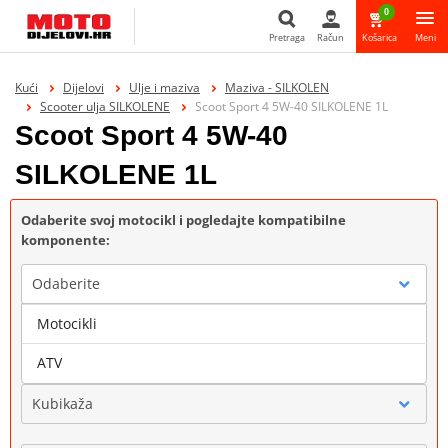
0
Pretraga
Račun
Košarica
Meni
Pretraga
Kući
Dijelovi
Ulje i maziva
Maziva - SILKOLEN
Scooter ulja SILKOLENE
Scoot Sport 4 5W-40 SILKOLENE 1L
Scoot Sport 4 5W-40
SILKOLENE 1L
Odaberite svoj motocikl i pogledajte kompatibilne
komponente:
Odaberite
Motocikli
Marka
ATV
Kubikaža