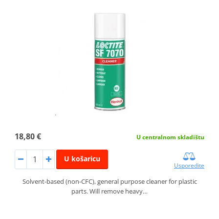
18,80 €
U centralnom skladištu
U košaricu
Usporedite
Solvent-based (non-CFC), general purpose cleaner for plastic
parts. Will remove heavy…