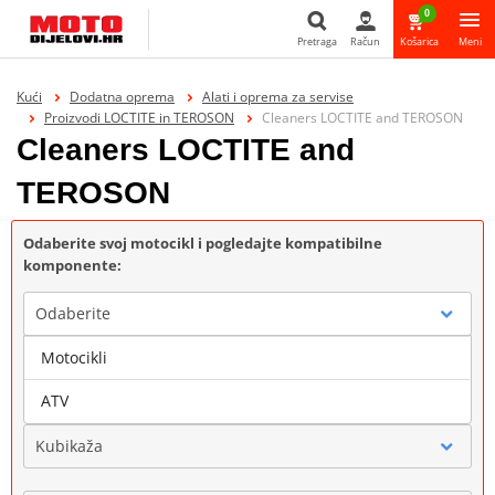
0
Pretraga
Račun
Košarica
Meni
Pretraga
Kući
Dodatna oprema
Alati i oprema za servise
Proizvodi LOCTITE in TEROSON
Cleaners LOCTITE and TEROSON
Cleaners LOCTITE and
TEROSON
Odaberite svoj motocikl i pogledajte kompatibilne
komponente:
Odaberite
Motocikli
Marka
ATV
Kubikaža