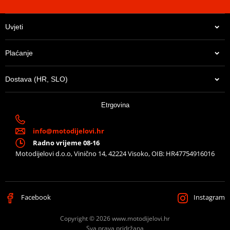
Uvjeti
Plaćanje
Dostava (HR, SLO)
Etrgovina
info@motodijelovi.hr
Radno vrijeme 08-16
Motodijelovi d.o.o, Vinično 14, 42224 Visoko, OIB: HR47754916016
Facebook
Instagram
Copyright © 2026 www.motodijelovi.hr
Sva prava pridržana