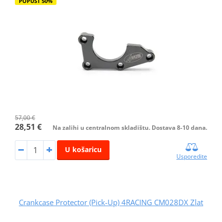
POPUST 50%
57,00 €
28,51 €
Na zalihi u centralnom skladištu. Dostava 8-10 dana.
U košaricu
Usporedite
Crankcase Protector (Pick-Up) 4RACING CM028DX Zlat