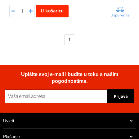
U košaricu
Usporedite
1
Upišite svoj e-mail i budite u toku s našim
pogodnostima.
Prijava
Uvjeti
Plaćanje