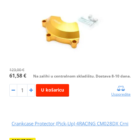
123,00 €
61,58 €
Na zalihi u centralnom skladištu. Dostava 8-10 dana.
U košaricu
Usporedite
Crankcase Protector (Pick-Up) 4RACING CM028DX Crni