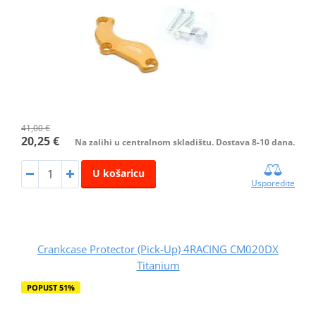
41,00 €
20,25 €
Na zalihi u centralnom skladištu. Dostava 8-10 dana.
U košaricu
Usporedite
Crankcase Protector (Pick-Up) 4RACING CM020DX
Titanium
POPUST 51%