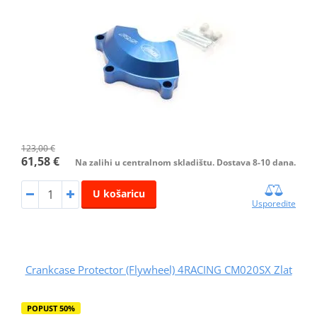
123,00 €
61,58 €
Na zalihi u centralnom skladištu. Dostava 8-10 dana.
U košaricu
Usporedite
Crankcase Protector (Flywheel) 4RACING CM020SX Zlat
POPUST 50%