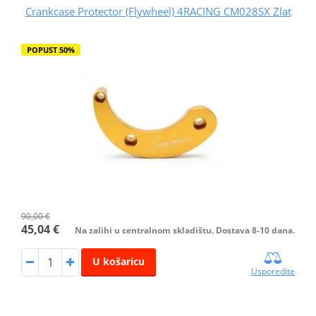
Crankcase Protector (Flywheel) 4RACING CM028SX Zlat
POPUST 50%
90,00 €
45,04 €
Na zalihi u centralnom skladištu. Dostava 8-10 dana.
U košaricu
Usporedite