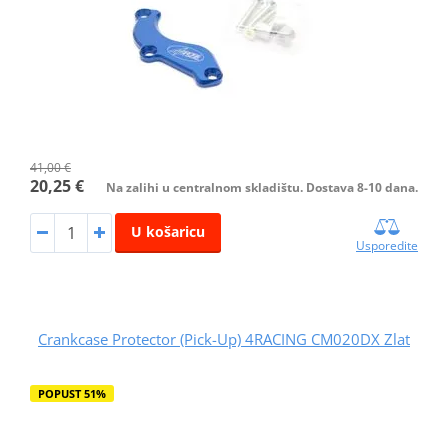
41,00 €
20,25 €
Na zalihi u centralnom skladištu. Dostava 8-10 dana.
U košaricu
Usporedite
Crankcase Protector (Pick-Up) 4RACING CM020DX Zlat
POPUST 51%