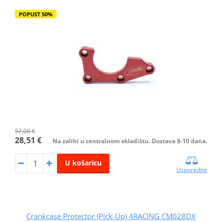
POPUST 50%
57,00 €
28,51 €
Na zalihi u centralnom skladištu. Dostava 8-10 dana.
U košaricu
Usporedite
Crankcase Protector (Pick-Up) 4RACING CM028DX