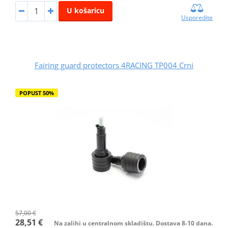
U košaricu
Usporedite
Fairing guard protectors 4RACING TP004 Crni
POPUST 50%
57,00 €
28,51 €
Na zalihi u centralnom skladištu. Dostava 8-10 dana.