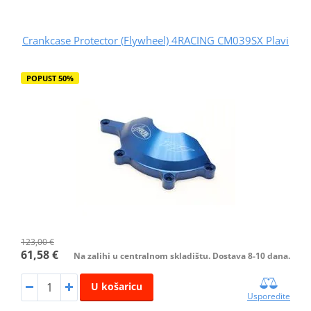
Crankcase Protector (Flywheel) 4RACING CM039SX Plavi
POPUST 50%
123,00 €
61,58 €
Na zalihi u centralnom skladištu. Dostava 8-10 dana.
U košaricu
Usporedite