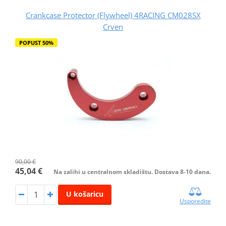
Crankcase Protector (Flywheel) 4RACING CM028SX
Crven
POPUST 50%
90,00 €
45,04 €
Na zalihi u centralnom skladištu. Dostava 8-10 dana.
U košaricu
Usporedite