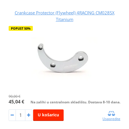
Crankcase Protector (Flywheel) 4RACING CM028SX
Titanium
POPUST 50%
90,00 €
45,04 €
Na zalihi u centralnom skladištu. Dostava 8-10 dana.
U košaricu
Usporedite