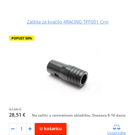
Zaštita za kvačilo 4RACING TPF001 Crni
POPUST 50%
57,00 €
28,51 €
Na zalihi u centralnom skladištu. Dostava 8-10 dana.
U košaricu
Usporedite