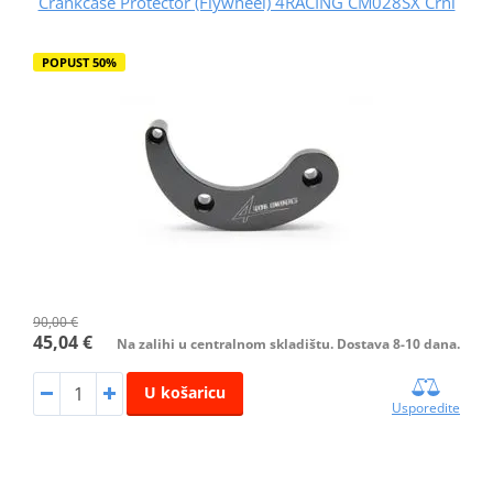
Crankcase Protector (Flywheel) 4RACING CM028SX Crni
POPUST 50%
90,00 €
45,04 €
Na zalihi u centralnom skladištu. Dostava 8-10 dana.
U košaricu
Usporedite