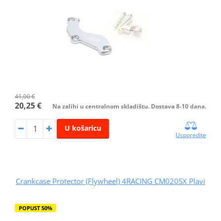
41,00 €
20,25 €
Na zalihi u centralnom skladištu. Dostava 8-10 dana.
U košaricu
Usporedite
Crankcase Protector (Flywheel) 4RACING CM020SX Plavi
POPUST 50%