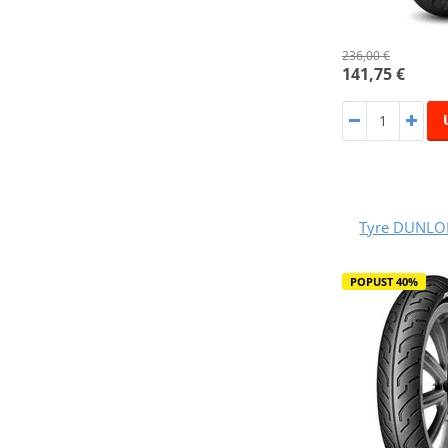
236,00 €
141,75 €
Tyre DUNLOP
POPUST 40%