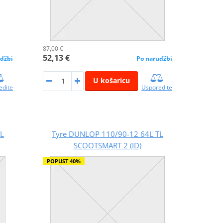
87,00 €
52,13 €
džbi
Po narudžbi
U košaricu
edite
Usporedite
L
Tyre DUNLOP 110/90-12 64L TL
SCOOTSMART 2 (ID)
POPUST 40%