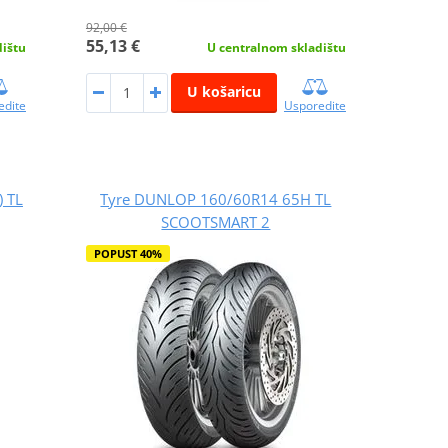
92,00 €
55,13 €
dištu
U centralnom skladištu
U košaricu
edite
Usporedite
 TL
Tyre DUNLOP 160/60R14 65H TL
SCOOTSMART 2
POPUST 40%