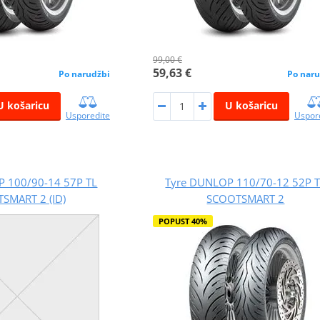
99,00 €
59,63 €
Po narudžbi
Po naru
U košaricu
U košaricu
Usporedite
Uspor
 100/90-14 57P TL
Tyre DUNLOP 110/70-12 52P 
SMART 2 (ID)
SCOOTSMART 2
POPUST 40%