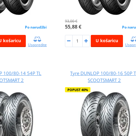
93,00 €
55,88 €
Po narudžbi
Po naru
U košaricu
U košaricu
Usporedite
Uspor
 100/80-14 54P TL
Tyre DUNLOP 100/80-16 50P 
OTSMART 2
SCOOTSMART 2
POPUST 40%