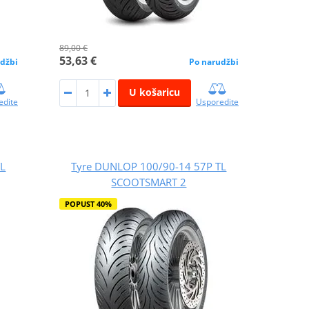
89,00 €
53,63 €
džbi
Po narudžbi
U košaricu
edite
Usporedite
TL
Tyre DUNLOP 100/90-14 57P TL
SCOOTSMART 2
POPUST 40%