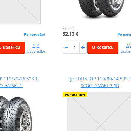
87,00 €
52,13 €
Po narudžbi
Po naru
U košaricu
U košaricu
Usporedite
Uspor
 110/70-16 52S TL
Tyre DUNLOP 110/80-14 53S T
OTSMART 2
SCOOTSMART 2 (ID)
POPUST 40%