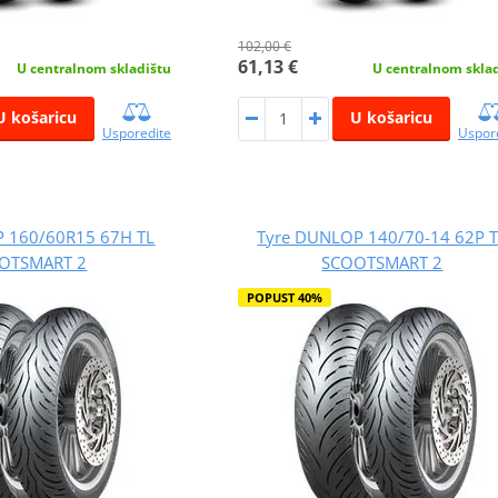
102,00 €
61,13 €
U centralnom skladištu
U centralnom skla
U košaricu
U košaricu
Usporedite
Uspor
 160/60R15 67H TL
Tyre DUNLOP 140/70-14 62P 
OTSMART 2
SCOOTSMART 2
POPUST 40%