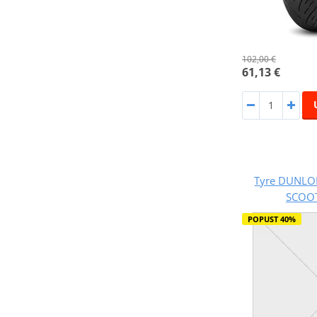
102,00 €
61,13 €
Tyre DUNLOP
SCOOT
POPUST 40%