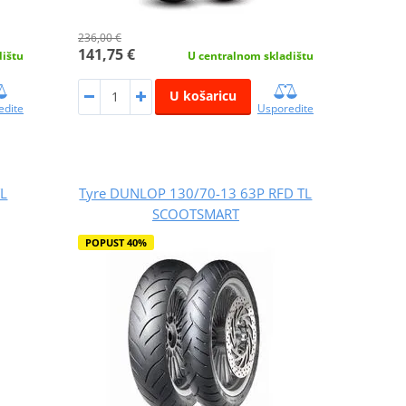
236,00 €
141,75 €
dištu
U centralnom skladištu
U košaricu
edite
Usporedite
TL
Tyre DUNLOP 130/70-13 63P RFD TL
SCOOTSMART
POPUST 40%