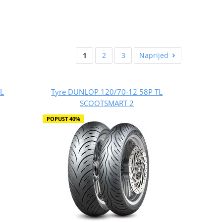
1
2
3
Naprijed
L
Tyre DUNLOP 120/70-12 58P TL
SCOOTSMART 2
POPUST 40%