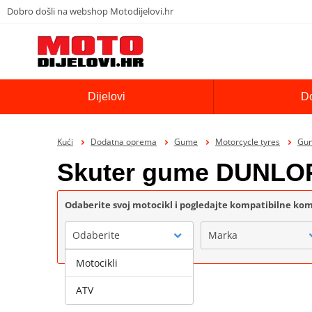
Dobro došli na webshop Motodijelovi.hr
Dijelovi
D
Kući
Dodatna oprema
Gume
Motorcycle tyres
Gu
Skuter gume DUNLO
Odaberite svoj motocikl i pogledajte kompatibilne k
Odaberite
Marka
Motocikli
ATV