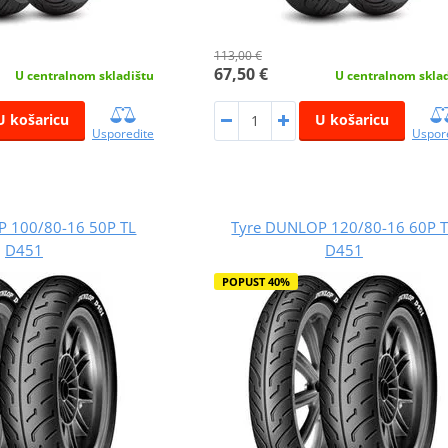
113,00 €
67,50 €
U centralnom skladištu
U centralnom skla
U košaricu
U košaricu
Usporedite
Uspor
 100/80-16 50P TL
Tyre DUNLOP 120/80-16 60P 
D451
D451
POPUST 40%