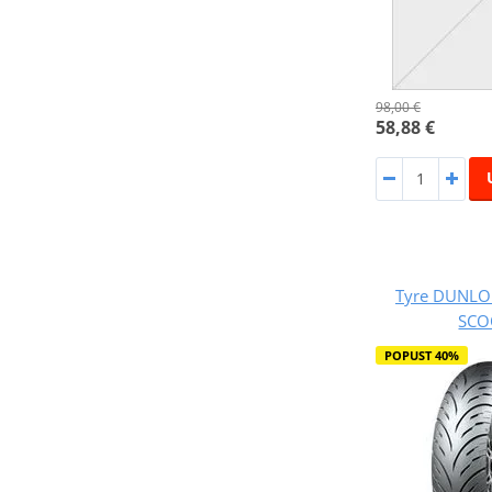
98,00 €
58,88 €
Tyre DUNLOP
SCO
POPUST 40%