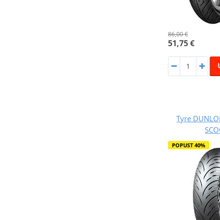
86,00 €
51,75 €
Tyre DUNLOP
SCO
POPUST 40%