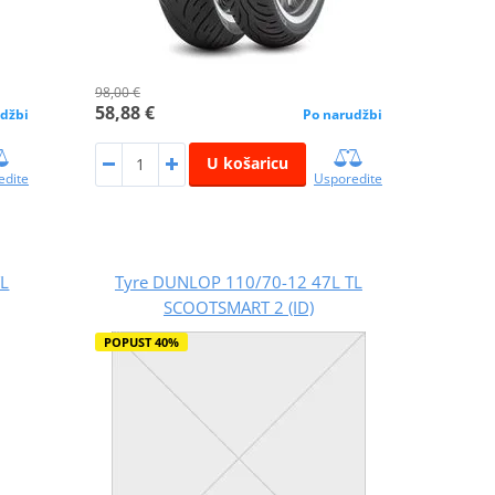
98,00 €
58,88 €
džbi
Po narudžbi
U košaricu
edite
Usporedite
TL
Tyre DUNLOP 110/70-12 47L TL
SCOOTSMART 2 (ID)
POPUST 40%