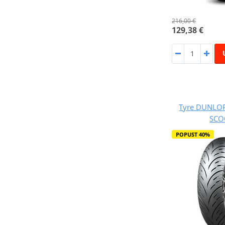
216,00 €
129,38 €
Tyre DUNLOP
SCO
POPUST 40%