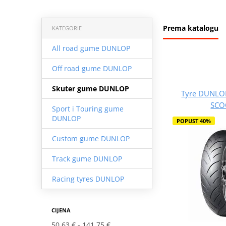
Prema katalogu
KATEGORIE
All road gume DUNLOP
Off road gume DUNLOP
Skuter gume DUNLOP
Tyre DUNLOP
SCO
Sport i Touring gume
DUNLOP
POPUST 40%
Custom gume DUNLOP
Track gume DUNLOP
Racing tyres DUNLOP
CIJENA
50.63 €
141.75 €