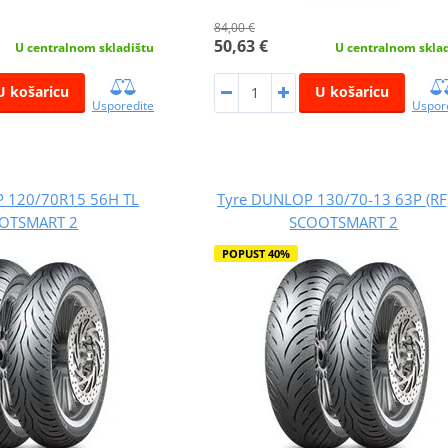
84,00 €
50,63 €
U centralnom skladištu
U centralnom skla
U košaricu
U košaricu
Usporedite
Uspor
 120/70R15 56H TL
Tyre DUNLOP 130/70-13 63P (RF)
OTSMART 2
SCOOTSMART 2
POPUST 40%