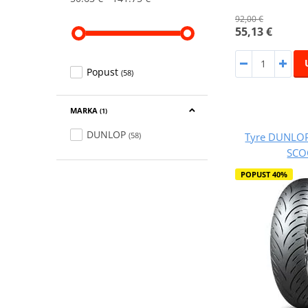
92,00 €
55,13 €
Popust
(58)
MARKA
(1)
DUNLOP
(58)
Tyre DUNLOP
SCO
POPUST 40%