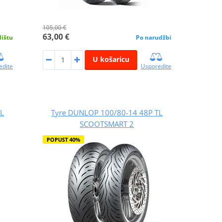
105,00 €
63,00 €
dištu
Po narudžbi
U košaricu
edite
Usporedite
TL
Tyre DUNLOP 100/80-14 48P TL
SCOOTSMART 2
POPUST 40%