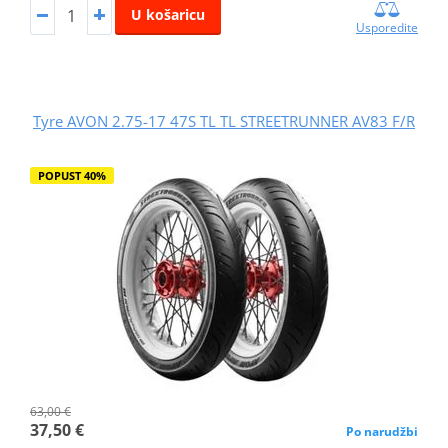
U košaricu
Usporedite
Tyre AVON 2.75-17 47S TL TL STREETRUNNER AV83 F/R
POPUST 40%
63,00 €
37,50 €
Po narudžbi