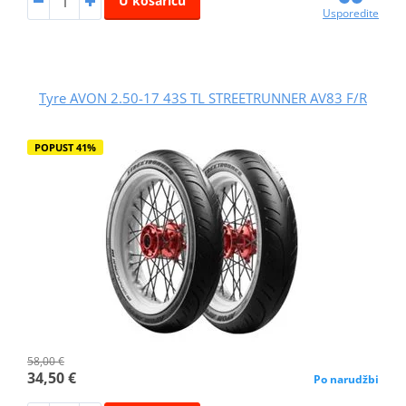
U košaricu
Usporedite
Tyre AVON 2.50-17 43S TL STREETRUNNER AV83 F/R
POPUST 41%
58,00 €
34,50 €
Po narudžbi