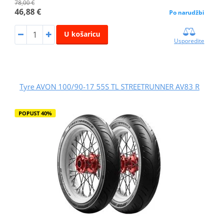
78,00 €
46,88 €
Po narudžbi
U košaricu
Usporedite
Tyre AVON 100/90-17 55S TL STREETRUNNER AV83 R
POPUST 40%