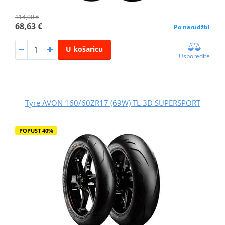
114,00 €
68,63 €
Po narudžbi
U košaricu
Usporedite
Tyre AVON 160/60ZR17 (69W) TL 3D SUPERSPORT
POPUST 40%