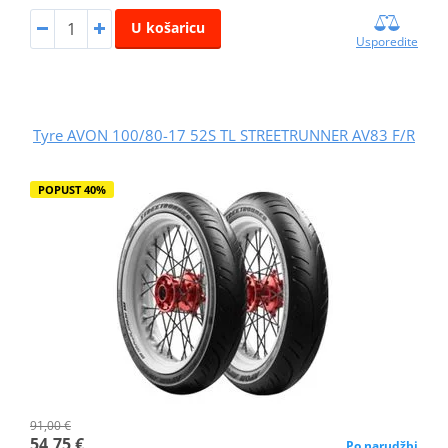
U košaricu
Usporedite
Tyre AVON 100/80-17 52S TL STREETRUNNER AV83 F/R
POPUST 40%
91,00 €
54,75 €
Po narudžbi