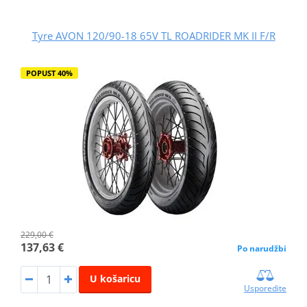
Tyre AVON 120/90-18 65V TL ROADRIDER MK II F/R
POPUST 40%
229,00 €
137,63 €
Po narudžbi
U košaricu
Usporedite