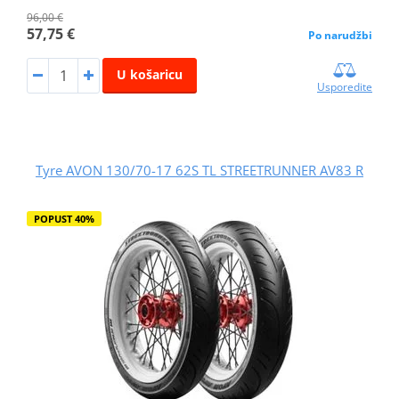
96,00 €
57,75 €
Po narudžbi
U košaricu
Usporedite
Tyre AVON 130/70-17 62S TL STREETRUNNER AV83 R
POPUST 40%