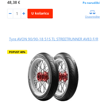
48,38 €
Po narudžbi
U košaricu
Usporedite
Tyre AVON 90/90-18 51S TL STREETRUNNER AV83 F/R
POPUST 40%