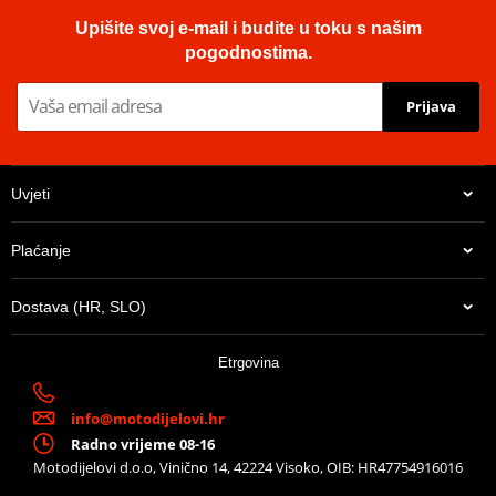
Upišite svoj e-mail i budite u toku s našim
pogodnostima.
Prijava
Uvjeti
Plaćanje
Dostava (HR, SLO)
Etrgovina
info@motodijelovi.hr
Radno vrijeme 08-16
Motodijelovi d.o.o, Vinično 14, 42224 Visoko, OIB: HR47754916016