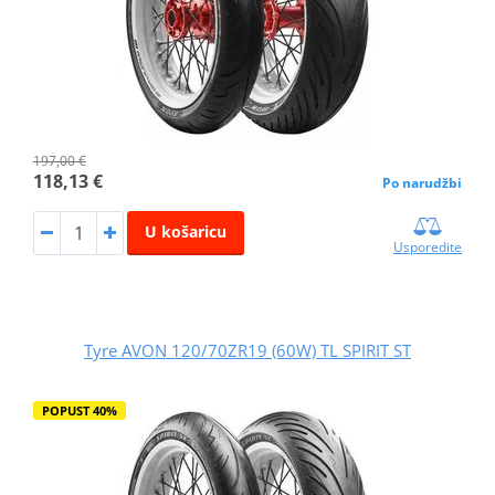
197,00 €
118,13 €
Po narudžbi
U košaricu
Usporedite
Tyre AVON 120/70ZR19 (60W) TL SPIRIT ST
POPUST 40%