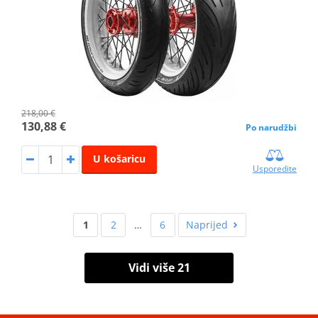
218,00 €
130,88 €
Po narudžbi
U košaricu
Usporedite
1
2
…
6
Naprijed
Vidi više 21