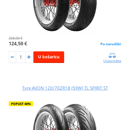
208,00 €
124,50 €
Po narudžbi
U košaricu
Usporedite
Tyre AVON 120/70ZR18 (59W) TL SPIRIT ST
POPUST 40%