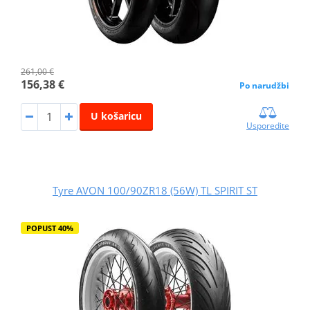
261,00 €
156,38 €
Po narudžbi
U košaricu
Usporedite
Tyre AVON 100/90ZR18 (56W) TL SPIRIT ST
POPUST 40%