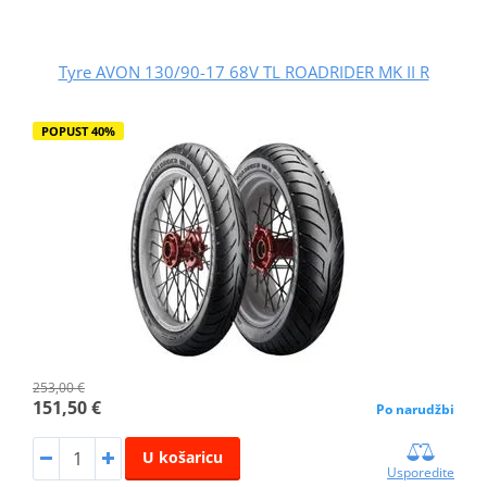
Tyre AVON 130/90-17 68V TL ROADRIDER MK II R
POPUST 40%
253,00 €
151,50 €
Po narudžbi
U košaricu
Usporedite