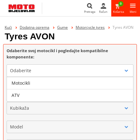
0
Pretraga
Račun
Košarica
Meni
Pretraga
Kući
Dodatna oprema
Gume
Motorcycle tyres
Tyres AVON
Tyres AVON
Odaberite svoj motocikl i pogledajte kompatibilne
komponente:
Odaberite
Motocikli
Marka
ATV
Kubikaža
Model