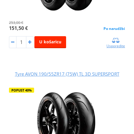
253,00 €
151,50 €
Po narudžbi
U košaricu
Usporedite
Tyre AVON 190/55ZR17 (75W) TL 3D SUPERSPORT
POPUST 40%