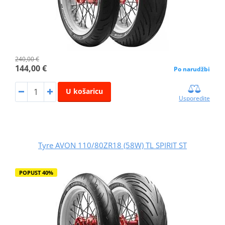
240,00 €
144,00 €
Po narudžbi
U košaricu
Usporedite
Tyre AVON 110/80ZR18 (58W) TL SPIRIT ST
POPUST 40%