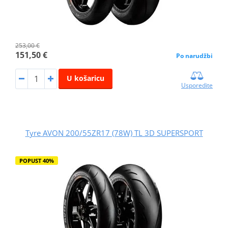
253,00 €
151,50 €
Po narudžbi
U košaricu
Usporedite
Tyre AVON 200/55ZR17 (78W) TL 3D SUPERSPORT
POPUST 40%