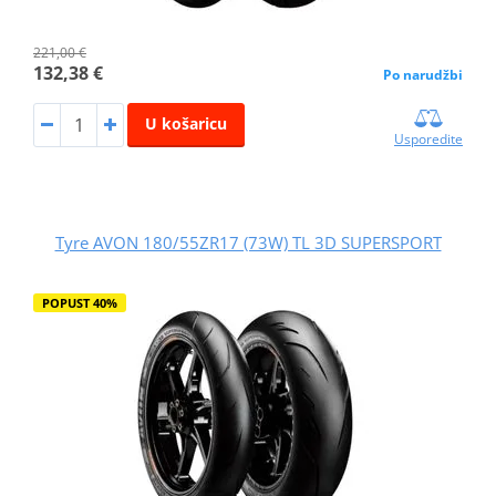
221,00 €
132,38 €
Po narudžbi
U košaricu
Usporedite
Tyre AVON 180/55ZR17 (73W) TL 3D SUPERSPORT
POPUST 40%