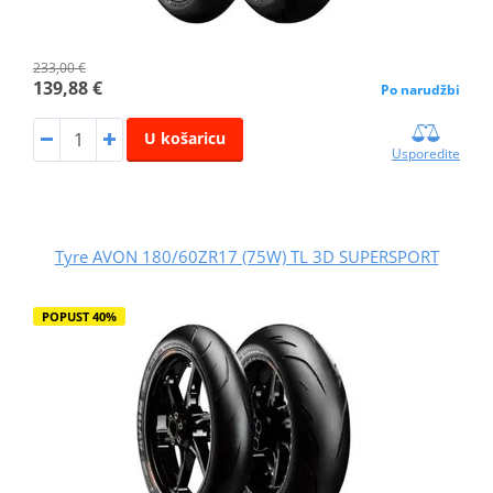
233,00 €
139,88 €
Po narudžbi
U košaricu
Usporedite
Tyre AVON 180/60ZR17 (75W) TL 3D SUPERSPORT
POPUST 40%