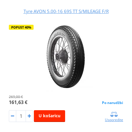
Tyre AVON 5.00-16 69S TT S/MILEAGE F/R
POPUST 40%
269,00 €
161,63 €
Po narudžbi
U košaricu
Usporedite