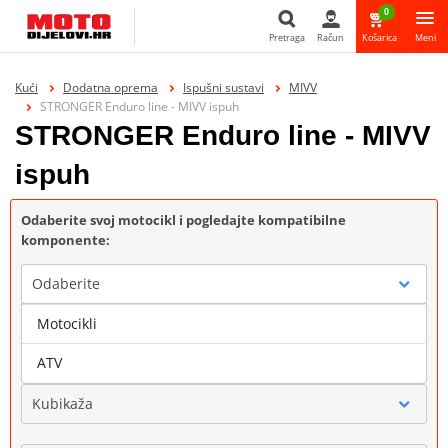
0
Pretraga
Račun
Košarica
Meni
Pretraga
Kući
Dodatna oprema
Ispušni sustavi
MIVV
STRONGER Enduro line - MIVV ispuh
STRONGER Enduro line - MIVV
ispuh
Odaberite svoj motocikl i pogledajte kompatibilne
komponente:
Odaberite
Motocikli
Marka
ATV
Kubikaža