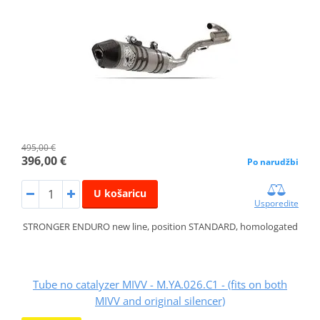
495,00 €
396,00 €
Po narudžbi
U košaricu
Usporedite
STRONGER ENDURO new line, position STANDARD, homologated
Tube no catalyzer MIVV - M.YA.026.C1 - (fits on both
MIVV and original silencer)