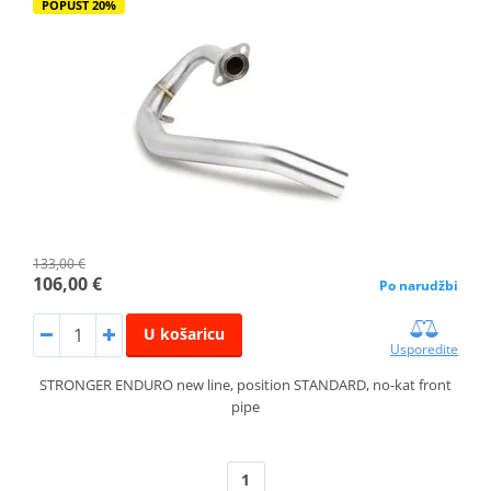
POPUST 20%
133,00 €
106,00 €
Po narudžbi
U košaricu
Usporedite
STRONGER ENDURO new line, position STANDARD, no-kat front
pipe
1