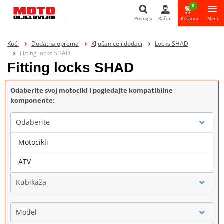
0
Pretraga
Račun
Košarica
Meni
Pretraga
Kući
Dodatna oprema
Ključanice i dodaci
Locks SHAD
Fitting locks SHAD
Fitting locks SHAD
Odaberite svoj motocikl i pogledajte kompatibilne
komponente:
Odaberite
Motocikli
Marka
ATV
Kubikaža
Model