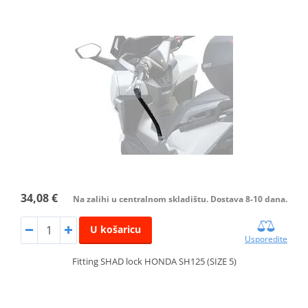
34,08 €
Na zalihi u centralnom skladištu. Dostava 8-10 dana.
U košaricu
Usporedite
Fitting SHAD lock HONDA SH125 (SIZE 5)