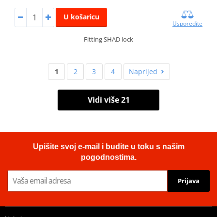
U košaricu
Usporedite
Fitting SHAD lock
1
2
3
4
Naprijed
Vidi više 21
Upišite svoj e-mail i budite u toku s našim
pogodnostima.
Prijava