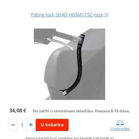
Fitting lock SHAD H0SM11SC (size 3)
34,08 €
Na zalihi u centralnom skladištu. Dostava 8-10 dana.
U košaricu
Usporedite
Fitting SHAD lock HONDA SH MODE 125 (SIZE 3)