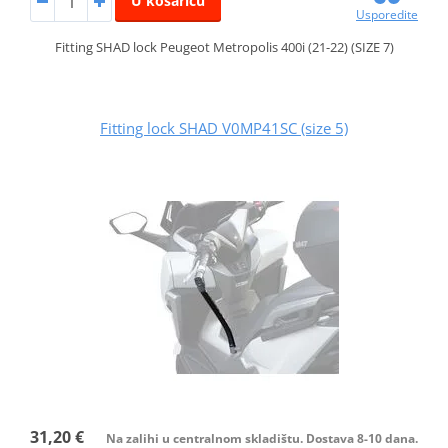
U košaricu
Usporedite
Fitting SHAD lock Peugeot Metropolis 400i (21-22) (SIZE 7)
Fitting lock SHAD V0MP41SC (size 5)
31,20 €
Na zalihi u centralnom skladištu. Dostava 8-10 dana.