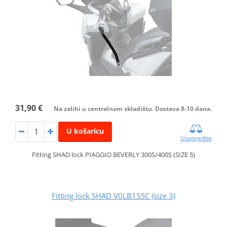
31,90 €
Na zalihi u centralnom skladištu. Dostava 8-10 dana.
U košaricu
Usporedite
Fitting SHAD lock PIAGGIO BEVERLY 300S/400S (SIZE 5)
Fitting lock SHAD V0LB15SC (size 3)