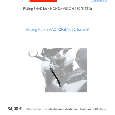
Usporedite
Fitting SHAD lock HONDA VISION 110 (SIZE 3)
Fitting lock SHAD K0GL10SC (size 5)
34,08 €
Na zalihi u centralnom skladištu. Dostava 8-10 dana.