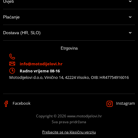
Uvjeti
Plaćanje
Dostava (HR, SLO)
Etrgovina
info@motodijelovi.hr
Radno vrijeme 08-16
Motodijelovi d.o.o, Vinično 14, 42224 Visoko, OIB: HR47754916016
Facebook
Instagram
Copyright © 2026 www.motodijelovi.hr
Sva prava pridržana
Prebacite se na klasičnu verziju