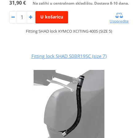
31,90 €
Na zalihi u centralnom skladištu. Dostava 8-10 dana.
U košaricu
Usporedite
Fitting SHAD lock KYMCO XCITING 400S (SIZE 5)
Fitting lock SHAD S0BR19SC (size 7)