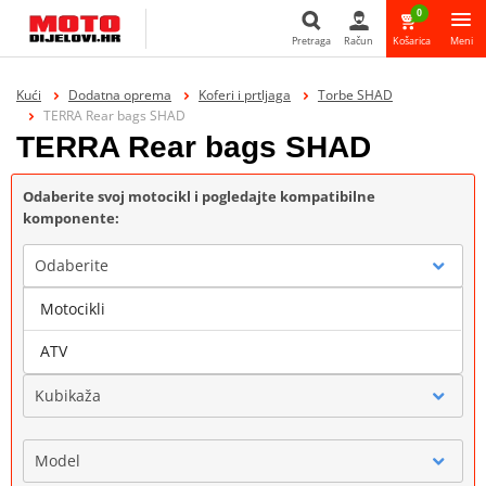
0
Pretraga
Račun
Košarica
Meni
Pretraga
Kući
Dodatna oprema
Koferi i prtljaga
Torbe SHAD
TERRA Rear bags SHAD
TERRA Rear bags SHAD
Odaberite svoj motocikl i pogledajte kompatibilne
komponente:
Odaberite
Motocikli
Marka
ATV
Kubikaža
Model