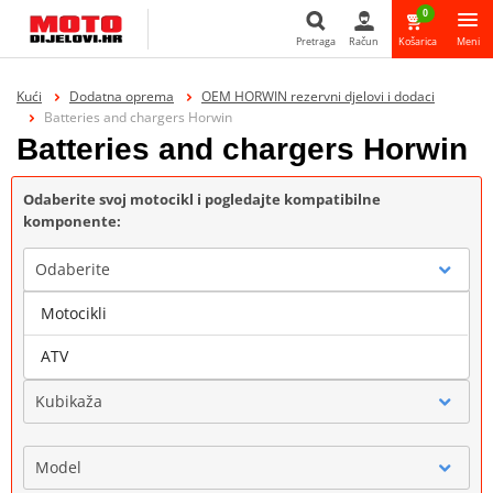
0
Pretraga
Račun
Košarica
Meni
Pretraga
Kući
Dodatna oprema
OEM HORWIN rezervni djelovi i dodaci
Batteries and chargers Horwin
Batteries and chargers Horwin
Odaberite svoj motocikl i pogledajte kompatibilne
komponente:
Odaberite
Motocikli
Marka
ATV
Kubikaža
Model