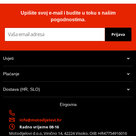
Upišite svoj e-mail i budite u toku s našim
pogodnostima.
Prijava
Uvjeti
Plaćanje
Dostava (HR, SLO)
Etrgovina
info@motodijelovi.hr
Radno vrijeme 08-16
Motodijelovi d.o.o, Vinično 14, 42224 Visoko, OIB: HR47754916016