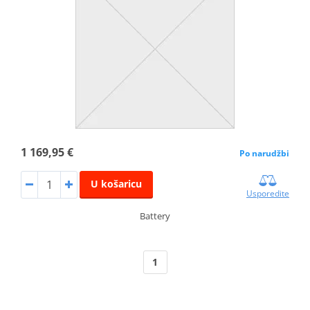
1 169,95 €
Po narudžbi
U košaricu
Usporedite
Battery
1