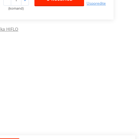
Usporedite
(komand)
raka HIFLO