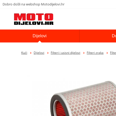
Dobro došli na webshop Motodijelovi.hr
Dijelovi
D
Kući
Dijelovi
Filteri i usisni dijelovi
Filteri zraka
Filt