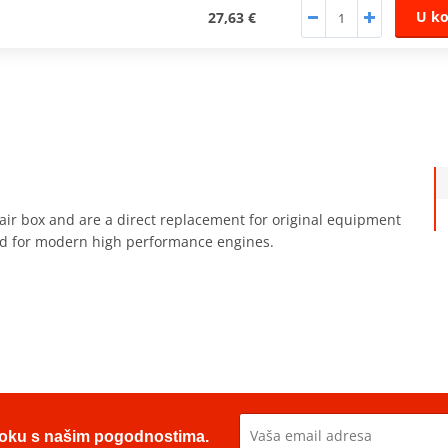
U ko
27,63 €
ory air box and are a direct replacement for original equipment
oped for modern high performance engines.
u toku s našim pogodnostima.