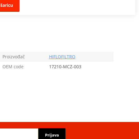
šaricu
Proizvođač
HIFLOFILTRO
OEM code
17210-MCZ-003
Prijava