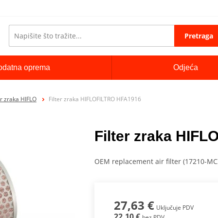
Pretraga
odatna oprema
Odjeća
er zraka HIFLO
Filter zraka HIFLOFILTRO HFA1916
Filter zraka HIF
OEM replacement air filter (17210-M
27,63 €
Uključuje PDV
22,10 €
bez PDV