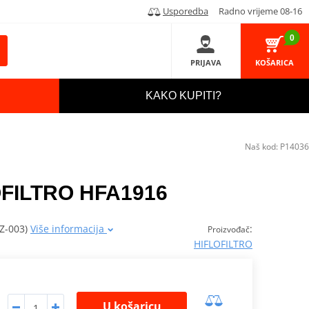
Usporedba
Radno vrijeme 08-16
0
PRIJAVA
KOŠARICA
KAKO KUPITI?
Naš kod:
P14036
LOFILTRO HFA1916
CZ-003)
Više informacija
:
Proizvođač
HIFLOFILTRO
U košaricu