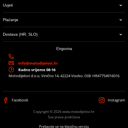
Uvjeti
Plaćanje
Dostava (HR, SLO)
12,65 €
Etrgovina
Na zalihi u centralnom skladištu. Dostava 8-10 dana.
info@motodijelovi.hr
Radno vrijeme 08-16
Motodijelovi d.o.o, Vinično 14, 42224 Visoko, OIB: HR47754916016
Facebook
Instagram
Copyright © 2026 www.motodijelovi.hr
Sva prava pridržana
Prebacite se na klasičnu verziju