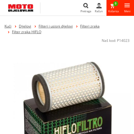
0
Pretraga
Račun
Košarica
Meni
Pretraga
Kući
Dijelovi
Filteri i usisni dijelovi
Filteri zraka
Filter zraka HIFLO
Naš kod:
P14023