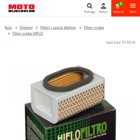
0
Pretraga
Račun
Košarica
Meni
Pretraga
Kući
Dijelovi
Filteri i usisni dijelovi
Filteri zraka
Filter zraka HIFLO
Naš kod:
P14028