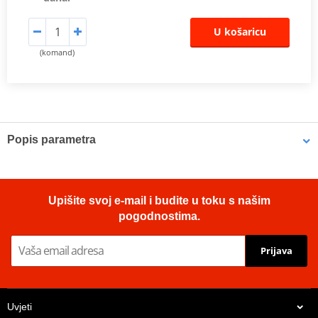
U košaricu
(komand)
Popis parametra
OE Replacement Air Filters
Hiflofiltro air filters are manufactured to fit the factory air box and
Upišite svoj e-mail i budite u toku s našim
are a direct replacement for original equipment filters. Top quality
pogodnostima.
powerflow filtering media, developed for modern high
performance engines.
Prijava
Proizvođač
HIFLOFILTRO
OEM code
11013-1013
Uvjeti