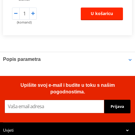
U košaricu
(komand)
Popis parametra
OE Replacement Air Filters
Hiflofiltro air filters are manufactured to fit the factory air box and
Upišite svoj e-mail i budite u toku s našim
are a direct replacement for original equipment filters. Top quality
pogodnostima.
powerflow filtering media, developed for modern high
performance engines.
Prijava
Proizvođač
HIFLOFILTRO
OEM code
11013-1270
Uvjeti