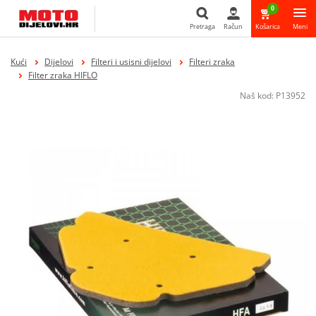
0
Pretraga
Račun
Košarica
Meni
Pretraga
Kući
Dijelovi
Filteri i usisni dijelovi
Filteri zraka
Filter zraka HIFLO
Naš kod:
P13952