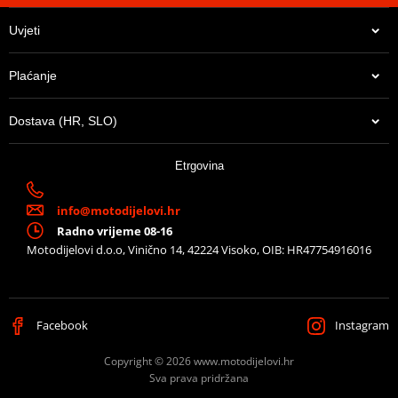
Uvjeti
Plaćanje
Dostava (HR, SLO)
12,19 €
Etrgovina
Na zalihi u centralnom skladištu. Dostava 8-10 dana.
info@motodijelovi.hr
Radno vrijeme 08-16
Motodijelovi d.o.o, Vinično 14, 42224 Visoko, OIB: HR47754916016
Facebook
Instagram
Copyright © 2026 www.motodijelovi.hr
Sva prava pridržana