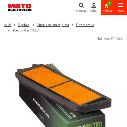
0
Pretraga
Račun
Košarica
Meni
Pretraga
Kući
Dijelovi
Filteri i usisni dijelovi
Filteri zraka
Filter zraka HIFLO
Naš kod:
P14035