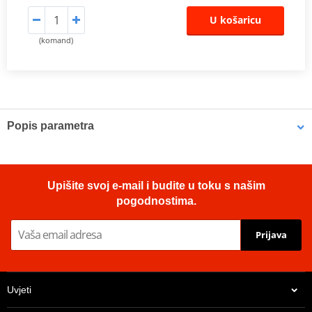
U košaricu
(komand)
Popis parametra
OE Replacement Air Filters
Hiflofiltro air filters are manufactured to fit the factory air box and
Upišite svoj e-mail i budite u toku s našim
are a direct replacement for original equipment filters. Top quality
pogodnostima.
powerflow filtering media, developed for modern high
performance engines.
Prijava
Proizvođač
HIFLOFILTRO
OEM code
13780-48E00
Uvjeti