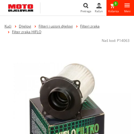
0
Pretraga
Račun
Košarica
Meni
Pretraga
Kući
Dijelovi
Filteri i usisni dijelovi
Filteri zraka
Filter zraka HIFLO
Naš kod:
P14063