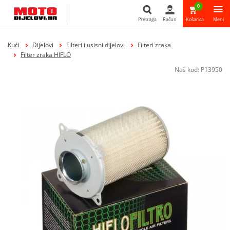
0
Pretraga
Račun
Košarica
Meni
Pretraga
Kući
Dijelovi
Filteri i usisni dijelovi
Filteri zraka
Filter zraka HIFLO
Naš kod:
P13950