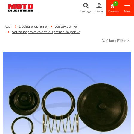
0
Pretraga
Račun
Košarica
Meni
Pretraga
Kući
Dodatna oprema
Sustav goriva
Set za popravak ventila spremnika goriva
Naš kod:
P13568