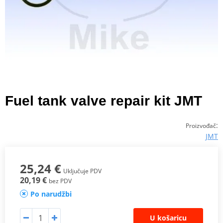
Fuel tank valve repair kit JMT
:
Proizvođač
JMT
25,24 €
Uključuje PDV
20,19 €
bez PDV
Po narudžbi
U košaricu