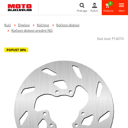
0
Pretraga
Račun
Košarica
Meni
Pretraga
Kući
Dijelovi
Kočnice
Kočioni diskovi
Kočioni diskovi prednji NG
Naš kod:
P14070
POPUST 30%