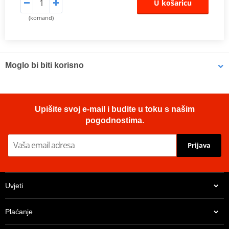
U košaricu
(komand)
Moglo bi biti korisno
Brake cleaner - Universal degreaser MOTIP DUPLI 090514 750
Upišite svoj e-mail i budite u toku s našim
ml (ideal for workshops)
pogodnostima.
Prijava
Uvjeti
Plaćanje