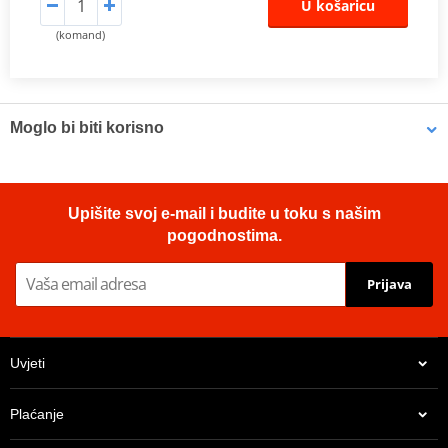
U košaricu
(komand)
Moglo bi biti korisno
Brake cleaner - Universal degreaser MOTIP DUPLI 090514 750
Upišite svoj e-mail i budite u toku s našim
ml (ideal for workshops)
pogodnostima.
Prijava
Uvjeti
Plaćanje