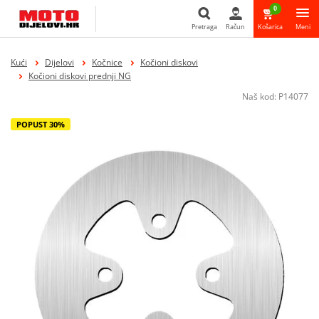
0
Pretraga
Račun
Košarica
Meni
Pretraga
Kući
Dijelovi
Kočnice
Kočioni diskovi
Kočioni diskovi prednji NG
Naš kod:
P14077
POPUST 30%