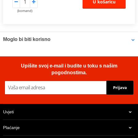
U košaricu
(komand)
Moglo bi biti korisno
Brake cleaner - Universal degreaser MOTIP DUPLI 090514 750
Upišite svoj e-mail i budite u toku s našim
ml (ideal for workshops)
pogodnostima.
Prijava
Uvjeti
Plaćanje