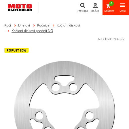
0
Pretraga
Račun
Košarica
Meni
Pretraga
Kući
Dijelovi
Kočnice
Kočioni diskovi
Kočioni diskovi prednji NG
Naš kod:
P14092
POPUST 30%