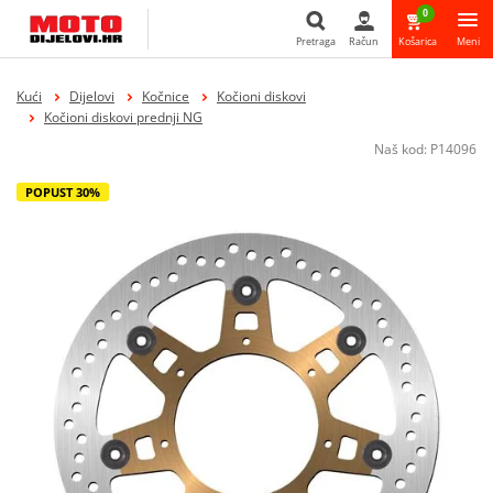
0
Pretraga
Račun
Košarica
Meni
Pretraga
Kući
Dijelovi
Kočnice
Kočioni diskovi
Kočioni diskovi prednji NG
Naš kod:
P14096
POPUST 30%