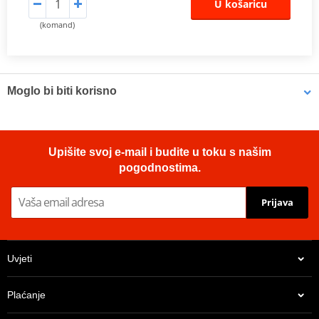
U košaricu
(komand)
Moglo bi biti korisno
Brake cleaner - Universal degreaser MOTIP DUPLI 090514 750
Upišite svoj e-mail i budite u toku s našim
ml (ideal for workshops)
pogodnostima.
Prijava
Uvjeti
Plaćanje