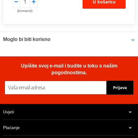
U košaricu
(komand)
Moglo bi biti korisno
Brake cleaner - Universal degreaser MOTIP DUPLI 090514 750
Upišite svoj e-mail i budite u toku s našim
ml (ideal for workshops)
pogodnostima.
Prijava
Uvjeti
Plaćanje