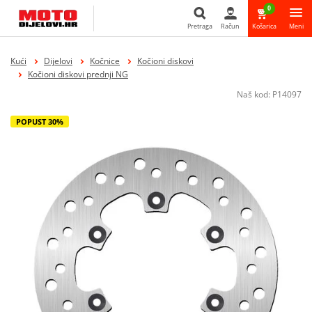
0
Pretraga
Račun
Košarica
Meni
Pretraga
Kući
Dijelovi
Kočnice
Kočioni diskovi
Kočioni diskovi prednji NG
Naš kod:
P14097
POPUST 30%