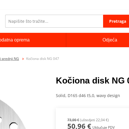
Pretraga
odatna oprema
Odjeća
i prednji NG
Kočiona disk NG 047
Kočiona disk NG 
Solid, D165 d46 t5,0, wavy design
73,00 €
(uštedjeti 22,04 €)
50,96 €
Uključuje PDV