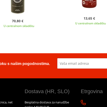
13,65 €
70,80 €
U centralnom skladištu
U centralnom skladištu
u toku s našim pogodnostima.
Dostava (HR, SLO)
Etrgovina
nica, net
Besplatna dostava za narudžbe
preko 140,00 EUR