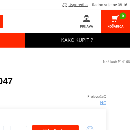
Usporedba
Radno vrijeme 08-16
0
PRIJAVA
KOŠARICA
KAKO KUPITI?
Naš kod:
P14168
047
:
Proizvođač
NG