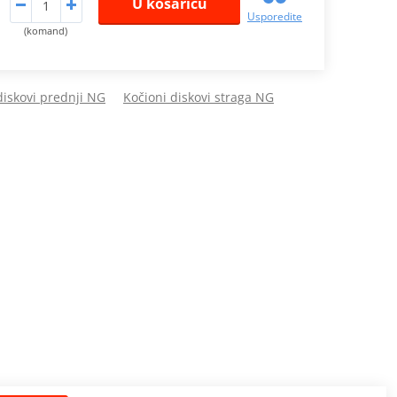
U košaricu
Usporedite
(komand)
diskovi prednji NG
Kočioni diskovi straga NG