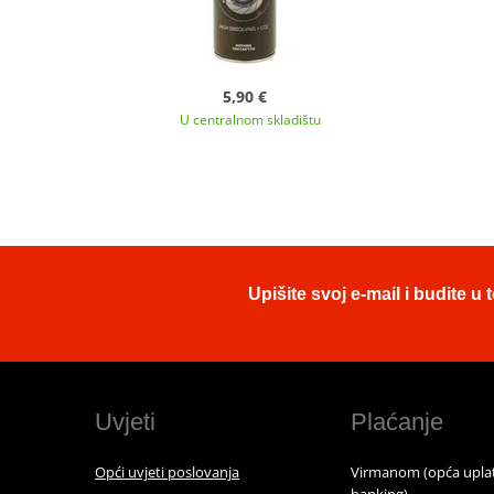
5,90 €
U centralnom skladištu
Upišite svoj e-mail i budite 
Uvjeti
Plaćanje
Opći uvjeti poslovanja
Virmanom (opća uplat
banking)