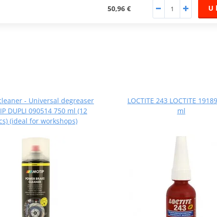
U 
50,96 €
cleaner - Universal degreaser
LOCTITE 243 LOCTITE 19189
P DUPLI 090514 750 ml (12
ml
cs) (ideal for workshops)