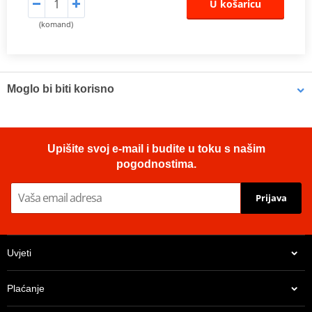
U košaricu
(komand)
Moglo bi biti korisno
Brake cleaner - Universal degreaser MOTIP DUPLI 090514 750
Upišite svoj e-mail i budite u toku s našim
ml (ideal for workshops)
pogodnostima.
Prijava
Uvjeti
Plaćanje