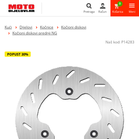
0
Pretraga
Račun
Košarica
Meni
Pretraga
Kući
Dijelovi
Kočnice
Kočioni diskovi
Kočioni diskovi prednji NG
Naš kod:
P14283
POPUST 30%