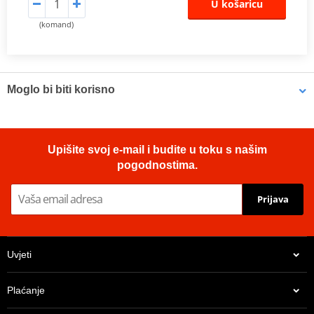
U košaricu
(komand)
Moglo bi biti korisno
Brake cleaner - Universal degreaser MOTIP DUPLI 090514 750
Upišite svoj e-mail i budite u toku s našim
ml (ideal for workshops)
pogodnostima.
Prijava
Uvjeti
Plaćanje