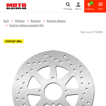
0
Pretraga
Račun
Košarica
Meni
Pretraga
Kući
Dijelovi
Kočnice
Kočioni diskovi
Kočioni diskovi prednji NG
Naš kod:
P14289
POPUST 30%