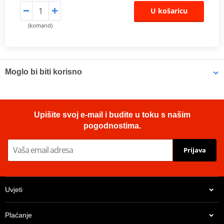
U košaricu
(komand)
Moglo bi biti korisno
Brake cleaner - Universal degreaser MOTIP DUPLI 090514 750
Upišite svoj e-mail i budite u toku s našim
ml (ideal for workshops)
pogodnostima.
Prijava
Uvjeti
Plaćanje