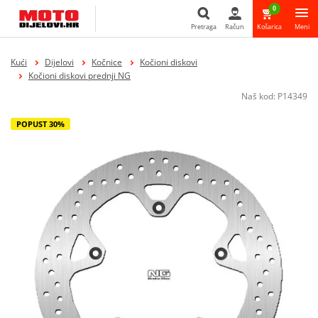
0
Pretraga
Račun
Košarica
Meni
Pretraga
Kući
Dijelovi
Kočnice
Kočioni diskovi
Kočioni diskovi prednji NG
Naš kod:
P14349
POPUST 30%