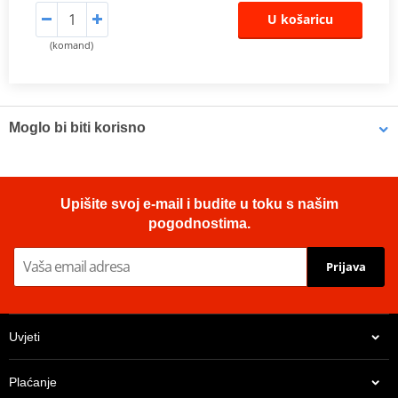
U košaricu
(komand)
Moglo bi biti korisno
Brake cleaner - Universal degreaser MOTIP DUPLI 090514 750
Upišite svoj e-mail i budite u toku s našim
ml (ideal for workshops)
pogodnostima.
Prijava
Uvjeti
Plaćanje