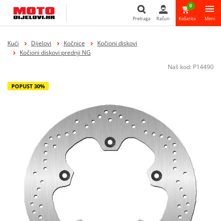
0
Pretraga
Račun
Košarica
Meni
Pretraga
Kući
Dijelovi
Kočnice
Kočioni diskovi
Kočioni diskovi prednji NG
Naš kod:
P14490
POPUST 30%