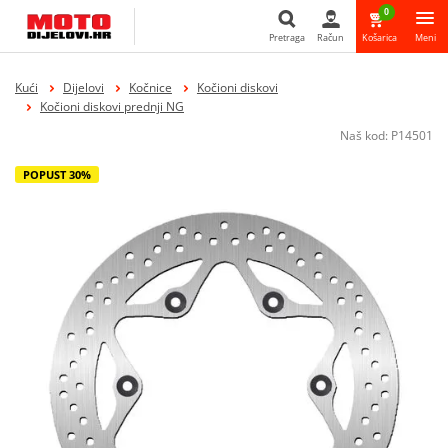
0
Pretraga
Račun
Košarica
Meni
Pretraga
Kući
Dijelovi
Kočnice
Kočioni diskovi
Kočioni diskovi prednji NG
Naš kod:
P14501
POPUST 30%