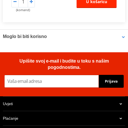
U košaricu
(komand)
Moglo bi biti korisno
Brake cleaner - Universal degreaser MOTIP DUPLI 090514 750
Upišite svoj e-mail i budite u toku s našim
ml (ideal for workshops)
pogodnostima.
Prijava
Uvjeti
Plaćanje