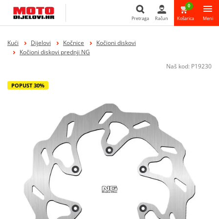
0
Pretraga
Račun
Košarica
Meni
Pretraga
Kući
Dijelovi
Kočnice
Kočioni diskovi
Kočioni diskovi prednji NG
Naš kod:
P19230
POPUST 30%