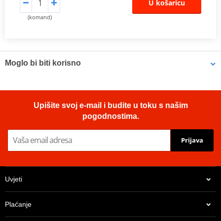
U košaricu
(komand)
Moglo bi biti korisno
Brake cleaner - Universal degreaser MOTIP DUPLI 090514 750
Upišite svoj e-mail i budite u toku s našim
ml (ideal for workshops)
pogodnostima.
Prijava
Uvjeti
Plaćanje