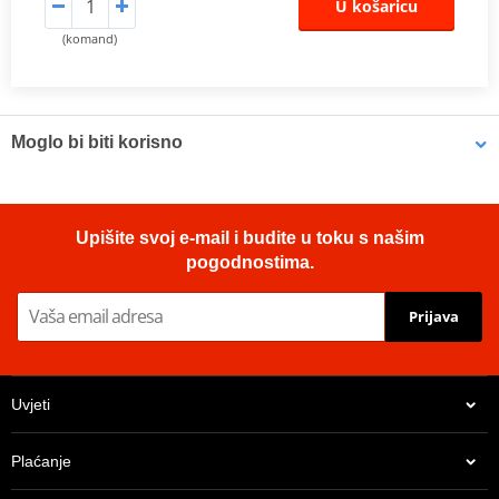
U košaricu
(komand)
Moglo bi biti korisno
Brake cleaner - Universal degreaser MOTIP DUPLI 090514 750
Upišite svoj e-mail i budite u toku s našim
ml (ideal for workshops)
pogodnostima.
Prijava
Uvjeti
Plaćanje