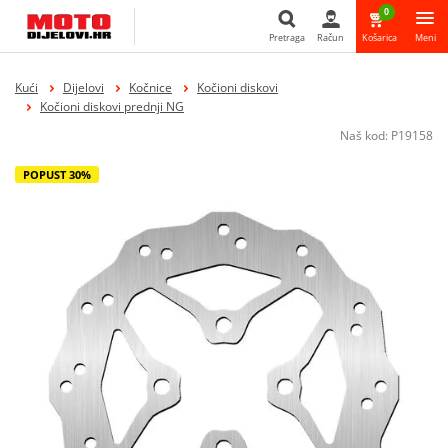
0
Pretraga
Račun
Košarica
Meni
Pretraga
Kući
Dijelovi
Kočnice
Kočioni diskovi
Kočioni diskovi prednji NG
Naš kod:
P19158
POPUST 30%