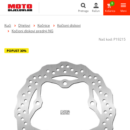
0
Pretraga
Račun
Košarica
Meni
Pretraga
Kući
Dijelovi
Kočnice
Kočioni diskovi
Kočioni diskovi prednji NG
Naš kod:
P19215
POPUST 30%