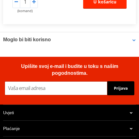
U košaricu
(komand)
Moglo bi biti korisno
Brake cleaner - Universal degreaser MOTIP DUPLI 090514 750
Upišite svoj e-mail i budite u toku s našim
ml (ideal for workshops)
pogodnostima.
Prijava
Uvjeti
Plaćanje