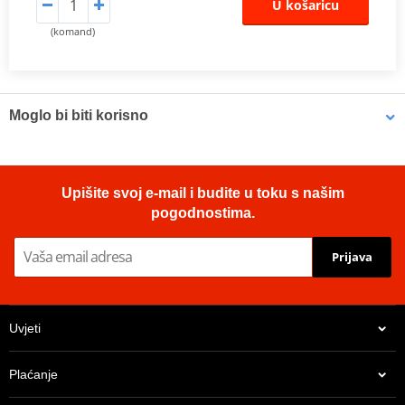
U košaricu
(komand)
Moglo bi biti korisno
Brake cleaner - Universal degreaser MOTIP DUPLI 090514 750
Upišite svoj e-mail i budite u toku s našim
ml (ideal for workshops)
pogodnostima.
Prijava
Uvjeti
Plaćanje