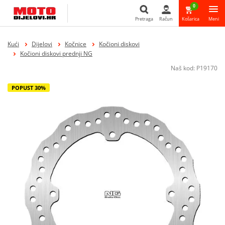
0
Pretraga
Račun
Košarica
Meni
Pretraga
Kući
Dijelovi
Kočnice
Kočioni diskovi
Kočioni diskovi prednji NG
Naš kod:
P19170
POPUST 30%