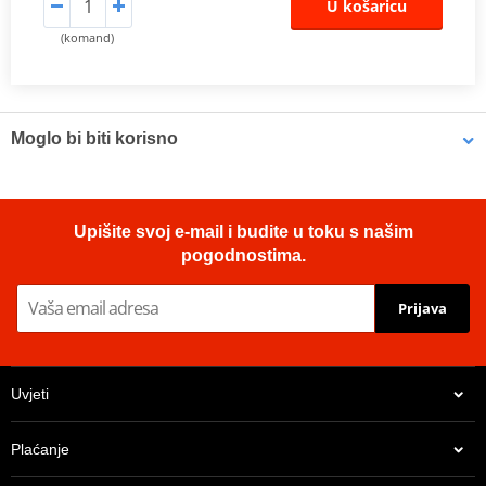
U košaricu
(komand)
Moglo bi biti korisno
Brake cleaner - Universal degreaser MOTIP DUPLI 090514 750
Upišite svoj e-mail i budite u toku s našim
ml (ideal for workshops)
pogodnostima.
Prijava
Uvjeti
Plaćanje