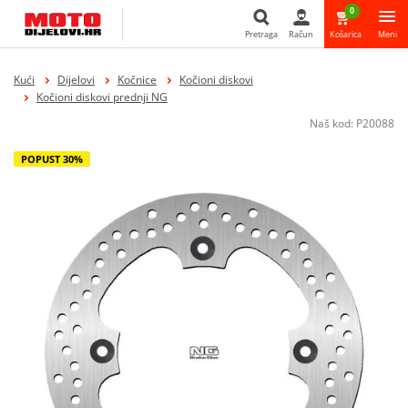
0
Pretraga
Račun
Košarica
Meni
Pretraga
Kući
Dijelovi
Kočnice
Kočioni diskovi
Kočioni diskovi prednji NG
Naš kod:
P20088
POPUST 30%