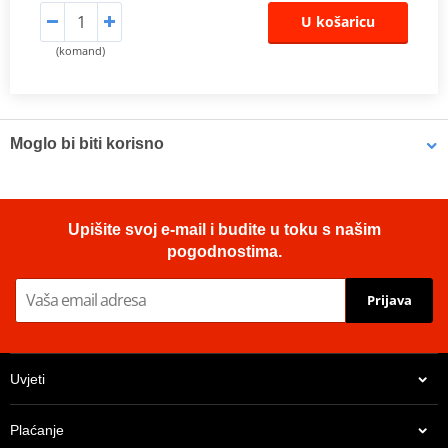
U košaricu
(komand)
Moglo bi biti korisno
Brake cleaner - Universal degreaser MOTIP DUPLI 090514 750
Upišite svoj e-mail i budite u toku s našim
ml (ideal for workshops)
pogodnostima.
Prijava
Uvjeti
Plaćanje