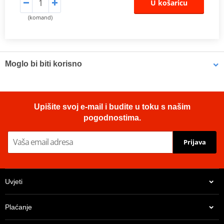
U košaricu
(komand)
Moglo bi biti korisno
Brake cleaner - Universal degreaser MOTIP DUPLI 090514 750
Upišite svoj e-mail i budite u toku s našim
ml (ideal for workshops)
pogodnostima.
Prijava
Uvjeti
Plaćanje