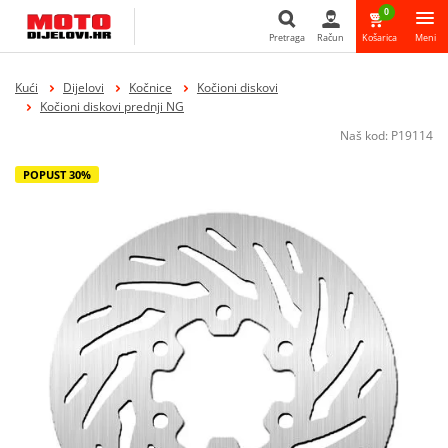
0
Pretraga
Račun
Košarica
Meni
Pretraga
Kući
Dijelovi
Kočnice
Kočioni diskovi
Kočioni diskovi prednji NG
Naš kod:
P19114
POPUST 30%