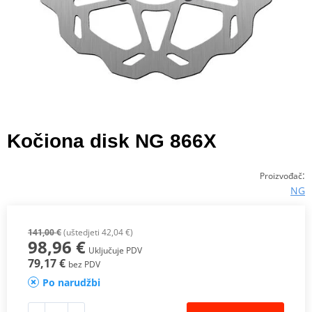
Kočiona disk NG 866X
:
Proizvođač
NG
141,00 €
(uštedjeti 42,04 €)
98,96 €
Uključuje PDV
79,17 €
bez PDV
Po narudžbi