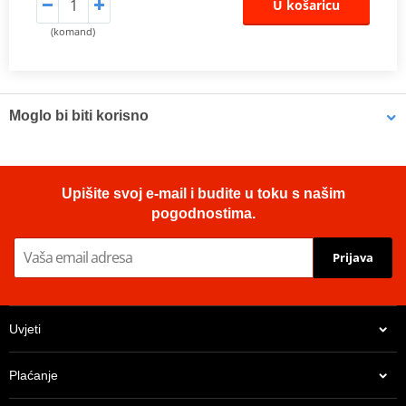
U košaricu
(komand)
Moglo bi biti korisno
Brake cleaner - Universal degreaser MOTIP DUPLI 090514 750
Upišite svoj e-mail i budite u toku s našim
ml (ideal for workshops)
pogodnostima.
Prijava
Uvjeti
Plaćanje