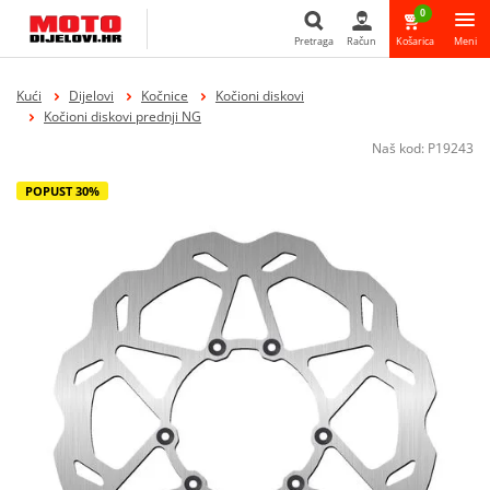
0
Pretraga
Račun
Košarica
Meni
Pretraga
Kući
Dijelovi
Kočnice
Kočioni diskovi
Kočioni diskovi prednji NG
Naš kod:
P19243
POPUST 30%