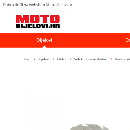
Dobro došli na webshop Motodijelovi.hr
Dijelovi
D
Kući
Dijelovi
Motor
Seti klipova in dodaci
Kovani k