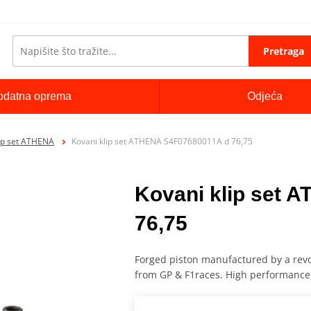
Pretraga
odatna oprema
Odjeća
lip set ATHENA
Kovani klip set ATHENA S4F07680011A d 76,75
Kovani klip set 
76,75
Forged piston manufactured by a rev
from GP & F1races. High performance a