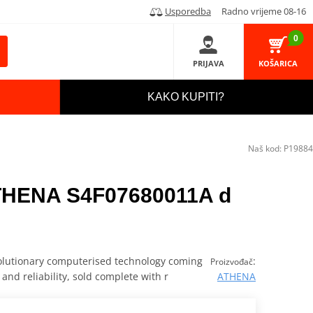
Usporedba
Radno vrijeme 08-16
0
PRIJAVA
KOŠARICA
KAKO KUPITI?
Naš kod:
P19884
ATHENA S4F07680011A d
olutionary computerised technology coming
:
Proizvođač
nd reliability, sold complete with r
ATHENA