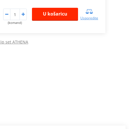
U košaricu
Usporedite
(komand)
lip set ATHENA