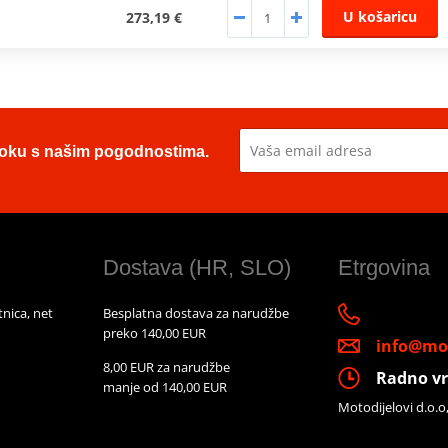
U košaricu
273,19 €
u toku s našim pogodnostima.
Dostava (HR, SLO)
Etrgovina
nica, net
Besplatna dostava za narudžbe
preko 140,00 EUR
info@mot
8,00 EUR za narudžbe
Radno vr
manje od 140,00 EUR
Motodijelovi d.o.o