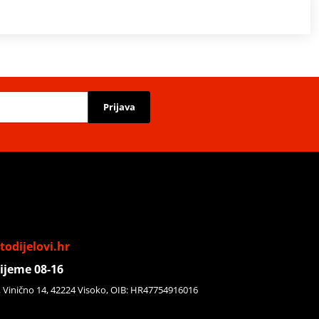
Prijava
odijelovi.hr
ijeme 08-16
, Vinično 14, 42224 Visoko, OIB: HR47754916016