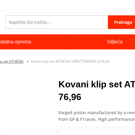
Pretraga
odatna oprema
Odjeća
lip set ATHENA
Kovani klip set ATHENA S4F07700030A d 76,96
Kovani klip set 
76,96
Forged piston manufactured by a rev
from GP & F1races. High performance a