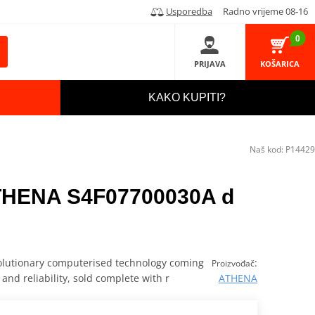
Usporedba
Radno vrijeme 08-16
0
PRIJAVA
KOŠARICA
KAKO KUPITI?
Naš kod:
P14429
ATHENA S4F07700030A d
olutionary computerised technology coming
:
Proizvođač
nd reliability, sold complete with r
ATHENA