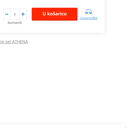
U košaricu
Usporedite
(komand)
lip set ATHENA