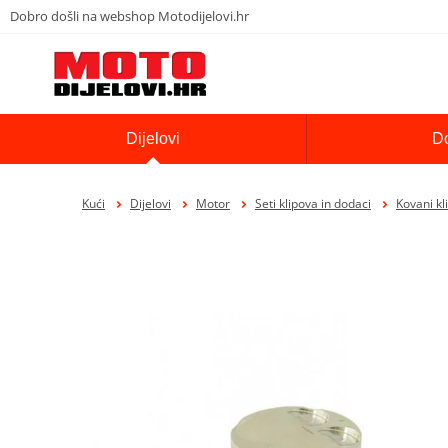
Dobro došli na webshop Motodijelovi.hr
Dijelovi
D
Kući
Dijelovi
Motor
Seti klipova in dodaci
Kovani k