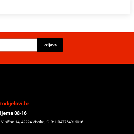
Prijava
odijelovi.hr
ijeme 08-16
, Vinično 14, 42224 Visoko, OIB: HR47754916016