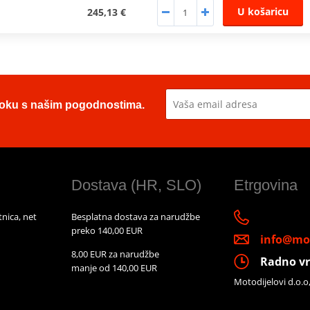
U košaricu
245,13 €
u toku s našim pogodnostima.
Dostava (HR, SLO)
Etrgovina
nica, net
Besplatna dostava za narudžbe
preko 140,00 EUR
info@mot
8,00 EUR za narudžbe
Radno vr
manje od 140,00 EUR
Motodijelovi d.o.o